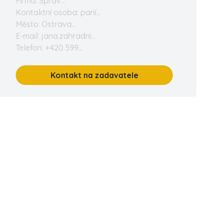
Firma: Správ...
Kontaktní osoba: paní...
Město: Ostrava...
E-mail: jana.zahradni...
Telefon: +420 599...
Kontakt na zadavatele