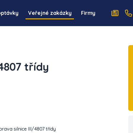
optávky
Veřejné zakázky
Firmy
/4807 třídy
ava silnice III/4807 třídy