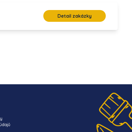
Detail zakázky
ky
údajů