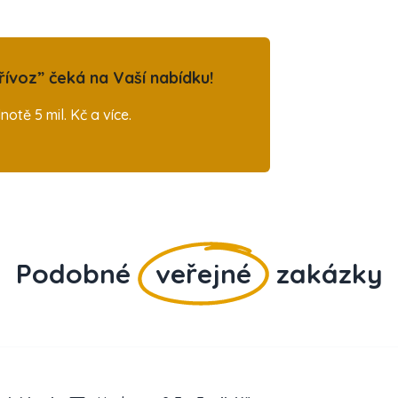
ívoz” čeká na Vaší nabídku!
tě 5 mil. Kč a více.
Podobné
veřejné
zakázky