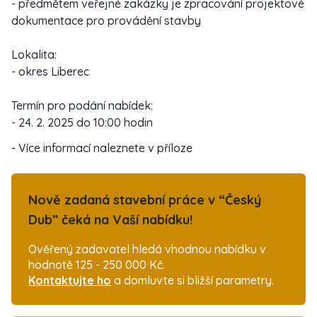
- předmětem veřejné zakázky je zpracování projektové
dokumentace pro provádění stavby
Lokalita:
- okres Liberec
Termín pro podání nabídek:
- 24. 2. 2025 do 10:00 hodin
- Více informací naleznete v příloze
Nově zadaná stavební práce v “Český
Dub” čeká na Vaší nabídku!
Ověřený zadavatel hledá vhodnou nabídku v
hodnotě 125 - 250 000 Kč.
Kontaktujte ho
a domluvte si bližší parametry.