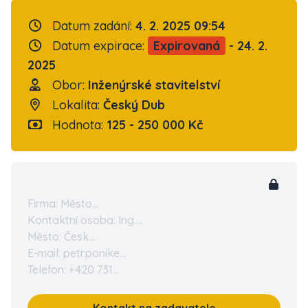
Datum zadání:
4. 2. 2025 09:54
Datum expirace:
Expirovaná
- 24. 2.
2025
Obor:
Inženýrské stavitelství
Lokalita:
Český Dub
Hodnota:
125 - 250 000 Kč
Firma: Město...
Kontaktní osoba: Ing....
Město: Česk...
E-mail: petr.ponike...
Telefon: +420 731...