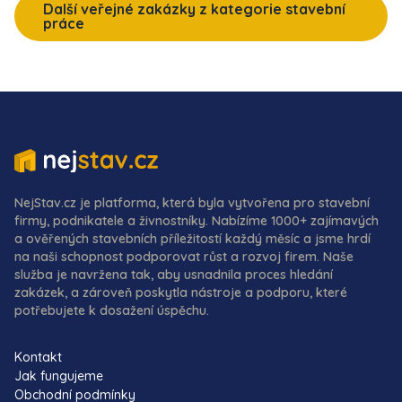
Další veřejné zakázky z kategorie stavební
práce
NejStav.cz je platforma, která byla vytvořena pro stavební
firmy, podnikatele a živnostníky. Nabízíme 1000+ zajímavých
a ověřených stavebních příležitostí každý měsíc a jsme hrdí
na naši schopnost podporovat růst a rozvoj firem. Naše
služba je navržena tak, aby usnadnila proces hledání
zakázek, a zároveň poskytla nástroje a podporu, které
potřebujete k dosažení úspěchu.
Kontakt
Jak fungujeme
Obchodní podmínky