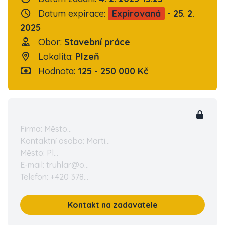
Datum expirace:
Expirovaná
- 25. 2.
2025
Obor:
Stavební práce
Lokalita:
Plzeň
Hodnota:
125 - 250 000 Kč
Firma: Město...
Kontaktní osoba: Marti...
Město: Pl...
E-mail: truhlar@o...
Telefon: +420 378...
Kontakt na zadavatele