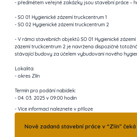
- předmětem veřejné zakázky jsou stavební práce – h
- SO 01 Hygienické zázemí truckcentrum 1
- SO 02 Hygienické zázemí truckcentrum 2
- V rámci stavebních objektů SO 01 Hygienické zázemí
zázemí truckcentrum 2 je navržena dispozičně totožná
stávající budovy za účelem vybudovaní nového hygie
Lokalita:
- okres Zlín
Termín pro podání nabídek:
- 04. 03. 2025 v 09:00 hodin
- Více informací naleznete v příloze
Nově zadaná stavební práce v “Zlín” čeká 