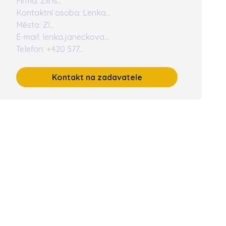
Firma: Zlíns...
Kontaktní osoba: Lenka...
Město: Zl...
E-mail: lenka.janeckova...
Telefon: +420 577...
Kontakt na zadavatele