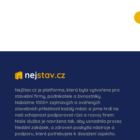
NejStav.cz je platforma, která byla vytvořena pro
stavební firmy, podnikatele a živnostníky.
Nabízíme 1000+ zajímavých a ověřených
stavebních příležitostí každý měsíc a jsme hrdí na
naši schopnost podporovat růst a rozvoj firem.
Naše služba je navržena tak, aby usnadnila proces
hledání zakázek, a zároveň poskytla nástroje a
podporu, které potřebujete k dosažení úspěchu.