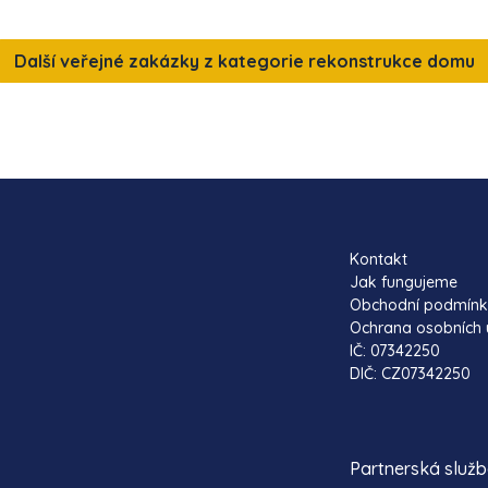
Další veřejné zakázky z kategorie rekonstrukce domu
Kontakt
Jak fungujeme
Obchodní podmín
Ochrana osobních 
IČ: 07342250
DIČ: CZ07342250
Partnerská služ