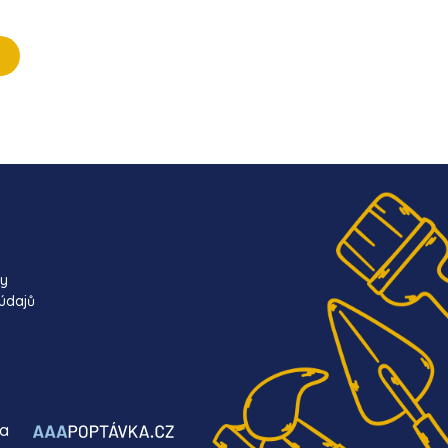
ky
údajů
ba