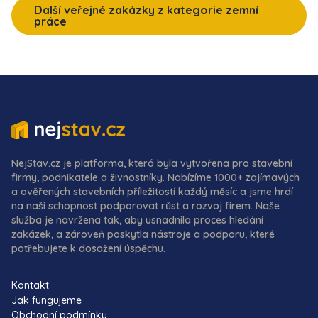
Další veřejné zakázky z kategorie zemní
práce
NejStav.cz je platforma, která byla vytvořena pro stavební
firmy, podnikatele a živnostníky. Nabízíme 1000+ zajímavých
a ověřených stavebních příležitostí každý měsíc a jsme hrdí
na naši schopnost podporovat růst a rozvoj firem. Naše
služba je navržena tak, aby usnadnila proces hledání
zakázek, a zároveň poskytla nástroje a podporu, které
potřebujete k dosažení úspěchu.
Kontakt
Jak fungujeme
Obchodní podmínky