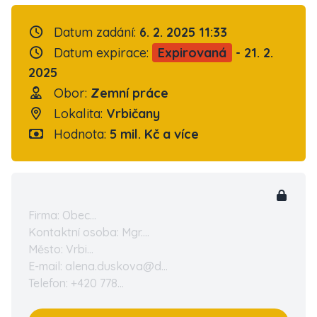
Datum zadání:
6. 2. 2025 11:33
Datum expirace:
Expirovaná
- 21. 2.
2025
Obor:
Zemní práce
Lokalita:
Vrbičany
Hodnota:
5 mil. Kč a více
Firma: Obec...
Kontaktní osoba: Mgr....
Město: Vrbi...
E-mail: alena.duskova@d...
Telefon: +420 778...