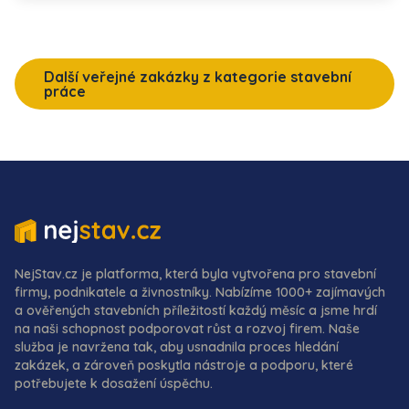
Další veřejné zakázky z kategorie stavební
práce
NejStav.cz je platforma, která byla vytvořena pro stavební
firmy, podnikatele a živnostníky. Nabízíme 1000+ zajímavých
a ověřených stavebních příležitostí každý měsíc a jsme hrdí
na naši schopnost podporovat růst a rozvoj firem. Naše
služba je navržena tak, aby usnadnila proces hledání
zakázek, a zároveň poskytla nástroje a podporu, které
potřebujete k dosažení úspěchu.