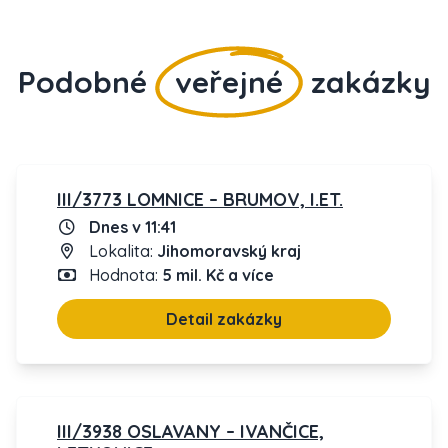
Podobné
veřejné
zakázky
III/3773 LOMNICE – BRUMOV, I.ET.
Dnes v 11:41
Lokalita:
Jihomoravský kraj
Hodnota:
5 mil. Kč a více
Detail zakázky
III/3938 OSLAVANY – IVANČICE,