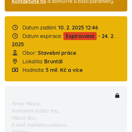
Kontaktujte ho
a domluvte si bližší parametry.
Datum zadání:
10. 2. 2025 12:46
Datum expirace:
Expirovaná
- 24. 2.
2025
Obor:
Stavební práce
Lokalita:
Bruntál
Hodnota:
5 mil. Kč a více
Firma: Město...
Kontaktní osoba: Ing....
Město: Bru...
E-mail: marketa.vodakov...