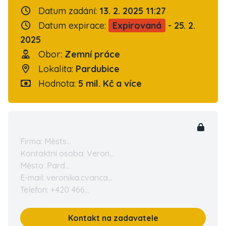
Datum zadání:
13. 2. 2025 11:27
Datum expirace:
Expirovaná
- 25. 2.
2025
Obor:
Zemní práce
Lokalita:
Pardubice
Hodnota:
5 mil. Kč a více
Firma: Městs...
Kontaktní osoba: Veron...
Město: Pard...
E-mail: veronika.cvanca...
Telefon: +420 466...
Kontakt na zadavatele