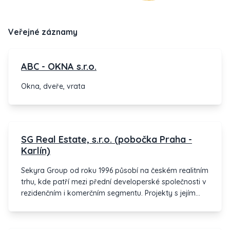
Veřejné záznamy
ABC - OKNA s.r.o.
Okna, dveře, vrata
SG Real Estate, s.r.o. (pobočka Praha -
Karlín)
Sekyra Group od roku 1996 působí na českém realitním
trhu, kde patří mezi přední developerské společnosti v
rezidenčním i komerčním segmentu. Projekty s jejím
podpisem mají vždy dlouhodobou vizi. Hlavní náplní
podnikatelské činnosti skupiny Sekyra Group jsou
realitní investice, development komerčních a