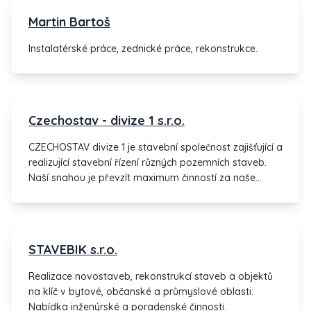
rezidenčních nemovitostí. Profesionálních služeb
Martin Bartoš
skupiny využívají především zákazníci z řad
mezinárodních korporací, tuzemských i zahraničních
Instalatérské práce, zednické práce, rekonstrukce.
investorů, stejně jako kupující či nájemci jednotlivých
bytových jednotek.
Czechostav - divize 1 s.r.o.
CZECHOSTAV divize 1 je stavební společnost zajišťující a
realizující stavební řízení různých pozemních staveb.
Naší snahou je převzít maximum činností za naše
zákazníky a s vysokou profesionální úrovní realizovat
jejich záměr. Zejména klademe důraz na spolupráci,
upřímné partnerství, spolehlivost, odpovědnost,
dodržování smluvních termínů a vysokou kvalitu
STAVEBIK s.r.o.
odvedené práce. Disponujeme kvalitními odborníky ve
svém oboru, díky čemuž dosahujeme vysoké
Realizace novostaveb, rekonstrukcí staveb a objektů
profesionální úrovně v kvalitě našich staveb. Vzhledem
na klíč v bytové, občanské a průmyslové oblasti.
ke stavu pracovníků jsme schopni sestavovat plně
Nabídka inženýrské a poradenské činnosti.