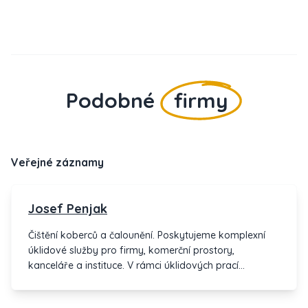
Podobné
firmy
Veřejné záznamy
Josef Penjak
Čištění koberců a čalounění. Poskytujeme komplexní
úklidové služby pro firmy, komerční prostory,
kanceláře a instituce. V rámci úklidových prací
provádíme čištění a ošetření podlahových krytin, mytí
oken, čištění textilních žaluzii a jiné práce dle