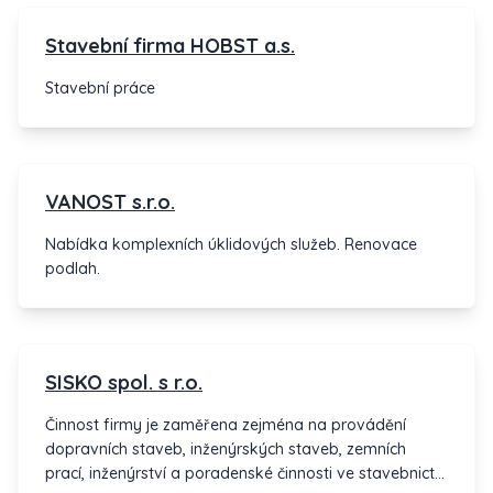
požadavků zákazníka. Dodáváme hygienické potřeby
(WC papír, ručníky, mýdla atd.). Čištění koberců PRAHA
Stavební firma HOBST a.s.
!!
Stavební práce
VANOST s.r.o.
Nabídka komplexních úklidových služeb. Renovace
podlah.
SISKO spol. s r.o.
Činnost firmy je zaměřena zejména na provádění
dopravních staveb, inženýrských staveb, zemních
prací, inženýrství a poradenské činnosti ve stavebnictví