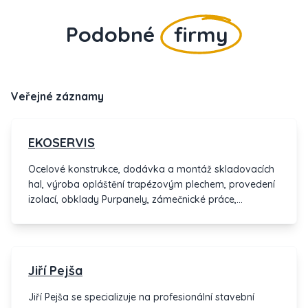
Podobné
firmy
Veřejné záznamy
EKOSERVIS
Ocelové konstrukce, dodávka a montáž skladovacích
hal, výroba opláštění trapézovým plechem, provedení
izolací, obklady Purpanely, zámečnické práce,
svařování nerezi a hliníku, obloukové světlíky z
polykarbonátu, klempířské práce, ocelové dveře a
okna s přerušením a bezpřerušeného tepelného
mostu, repase historických budov - prosklené stěny a
Jiří Pejša
ostatní zámečnické výrobky,opravy mostů, ocelová
zábradlí pro rodinné domy, výrobky z měděných
Jiří Pejša se specializuje na profesionální stavební
plechů pro oplechování dálničních mostů.