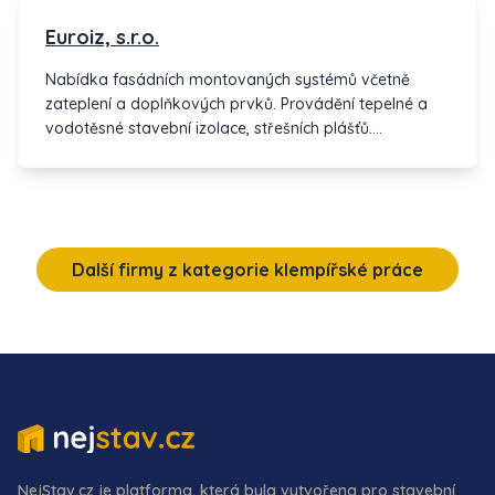
Euroiz, s.r.o.
Nabídka fasádních montovaných systémů včetně
zateplení a doplňkových prvků. Provádění tepelné a
vodotěsné stavební izolace, střešních plášťů.
Klempířské práce, tepelné a vodotěsné izolace.
Další firmy z kategorie klempířské práce
NejStav.cz je platforma, která byla vytvořena pro stavební