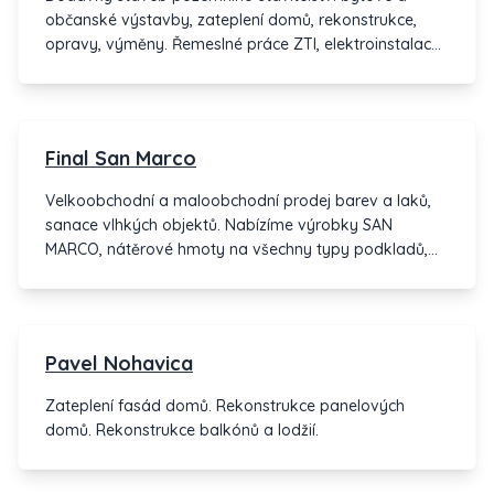
občanské výstavby, zateplení domů, rekonstrukce,
opravy, výměny. Řemeslné práce ZTI, elektroinstalace,
malby, výměna dveří aj. Provedení stavebního
rozpočtu, dozorování menších staveb, povolení.
Final San Marco
Velkoobchodní a maloobchodní prodej barev a laků,
sanace vlhkých objektů. Nabízíme výrobky SAN
MARCO, nátěrové hmoty na všechny typy podkladů,
benátské štuky. Provádíme strojové omítání. Certifikát
ISO 9002.
Pavel Nohavica
Zateplení fasád domů. Rekonstrukce panelových
domů. Rekonstrukce balkónů a lodžií.