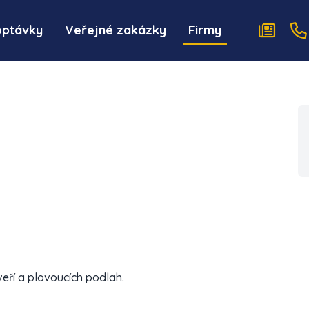
optávky
Veřejné zakázky
Firmy
ří a plovoucích podlah.