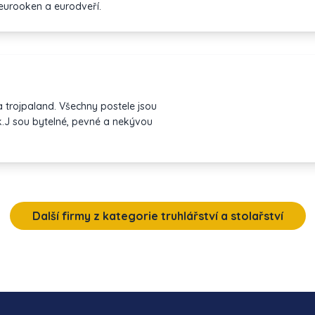
eurooken a eurodveří.
 trojpaland. Všechny postele jsou
k.J sou bytelné, pevné a nekývou
Další firmy z kategorie truhlářství a stolařství