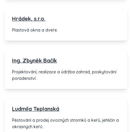
stavíme travnatá sportovní hřiště a zakládáme
trávníky.
Hrádek, s.r.o.
Plastová okna a dveře.
Ing. Zbyněk Bačík
Projektování, realizace a údržba zahrad, poskytování
poradenství.
Ludmila Teplanská
Pěstování a prodej ovocných stromků a keřů, jehličin a
okrasných keřů.