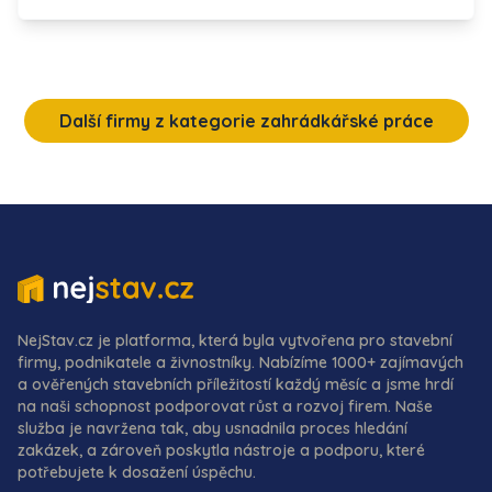
Další firmy z kategorie zahrádkářské práce
NejStav.cz je platforma, která byla vytvořena pro stavební
firmy, podnikatele a živnostníky. Nabízíme 1000+ zajímavých
a ověřených stavebních příležitostí každý měsíc a jsme hrdí
na naši schopnost podporovat růst a rozvoj firem. Naše
služba je navržena tak, aby usnadnila proces hledání
zakázek, a zároveň poskytla nástroje a podporu, které
potřebujete k dosažení úspěchu.