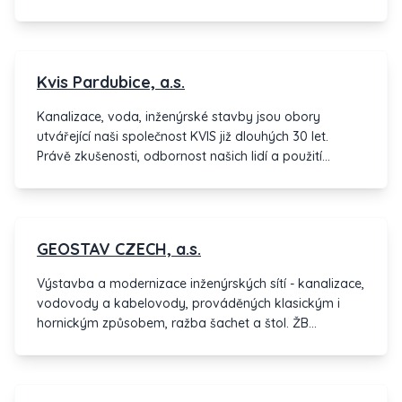
zastánci seriózního jednání a věříme, že se staneme
dobrým partnerem při realizaci Vašich záměrů.
Kvis Pardubice, a.s.
Kanalizace, voda, inženýrské stavby jsou obory
utvářející naši společnost KVIS již dlouhých 30 let.
Právě zkušenosti, odbornost našich lidí a použití
moderních technologií nás odlišuje od ostatních
společností. Zakládáme si na kvalitně a efektivně
odvedené práci. Jsme specialisté na
vodohospodářské stavby.
GEOSTAV CZECH, a.s.
Výstavba a modernizace inženýrských sítí - kanalizace,
vodovody a kabelovody, prováděných klasickým i
hornickým způsobem, ražba šachet a štol. ŽB
monolitické konstrukce, výstavba a modernizace
objektů pozemního stavitelství.