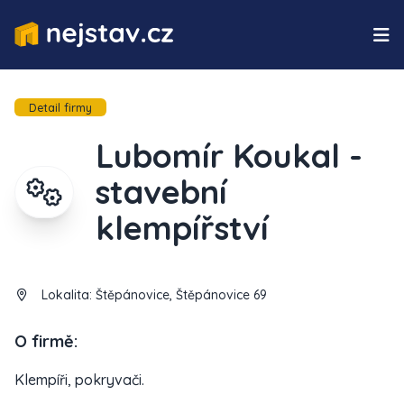
Detail firmy
Lubomír Koukal -
stavební
klempířství
Lokalita:
Štěpánovice, Štěpánovice 69
O firmě:
Klempíři, pokryvači.