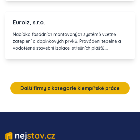
srubů z finské borovice, dodávku řeziva, drobné
zednické práce.
Euroiz, s.r.o.
Nabídka fasádních montovaných systémů včetně
zateplení a doplňkových prvků. Provádění tepelné a
vodotěsné stavební izolace, střešních plášťů.
Klempířské práce, tepelné a vodotěsné izolace.
Další firmy z kategorie klempířské práce