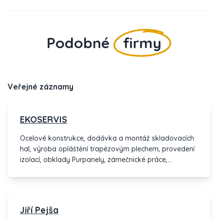
Podobné
firmy
Veřejné záznamy
EKOSERVIS
Ocelové konstrukce, dodávka a montáž skladovacích
hal, výroba opláštění trapézovým plechem, provedení
izolací, obklady Purpanely, zámečnické práce,
svařování nerezi a hliníku, obloukové světlíky z
polykarbonátu, klempířské práce, ocelové dveře a
okna s přerušením a bezpřerušeného tepelného
mostu, repase historických budov - prosklené stěny a
Jiří Pejša
ostatní zámečnické výrobky,opravy mostů, ocelová