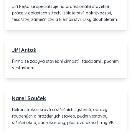
zábradlí pro rodinné domy, výrobky z měděných
Jiří Pejša se specializuje na profesionální stavební
plechů pro oplechování dálničních mostů.
práce v oblastech střech, izolaterství, pokrývačství,
tesařství, zámečnictví a klempířství. Díky dlouholetému
zkušenostem a kvalifikovaným pracovníkům
zajišťujeme kvalitní a spolehlivé služby pro naše
zákazníky. Buďte s námi na bezpečné straně!
Jiří Antoš
Firma se zabývá stavební činností , fasádami , půdními
vestavbami.
Karel Souček
Rekonstrukce krovů a střešních systémů, opravy
roubených a hrázděných staveb, půdní vestavby,
střešní okna, sádrokartóny, plastová okna firmy VK
plast, stavbu dřevěných finských domků, dřevěných