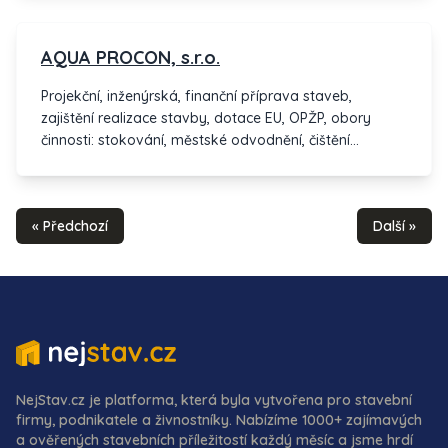
AQUA PROCON, s.r.o.
Projekční, inženýrská, finanční příprava staveb,
zajištění realizace stavby, dotace EU, OPŽP, obory
činnosti: stokování, městské odvodnění, čištění
odpadních vod, zásobování vodou, dopravní stavby,
krajinné inženýrství, podzemní stavby, věda a výzkum.
« Předchozí
Další »
NejStav.cz je platforma, která byla vytvořena pro stavební
firmy, podnikatele a živnostníky. Nabízíme 1000+ zajímavých
a ověřených stavebních příležitostí každý měsíc a jsme hrdí