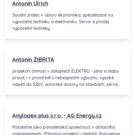
Antonín Ulrich
Soudní znalec v oboru ekonomika, specializace na
výpočetní techniku a elektroniku. Servis a prodej
výpočetní techniky.
Antonín ŽIBRITA
projekční činnost v oblastech ELEKTRO - silno a slabo
proud, i v prostředí s nebezpečím výbuchu, vysoké
napětí do 52kV, autorské dozory na stavbách, servisní
činnosti, drobné realizace, fotovoltaické elektrárny,
náhradní zdroje (generátory i UPS) veřejné osvětlení
měst a obcí, inteligentní ovládání budov, přístupové
systémy, dálkový sběr dat, MaR, ASŘTP, EZS,EPS,
Anylopex plus s.r.o. - AG Energy.cz
CCTV, ISB, EVS, SKS, STA, DO atd.
Působíme jako poradenská společnost v dotačního
managementu. Příprava projektů i žádostí. Pracujeme