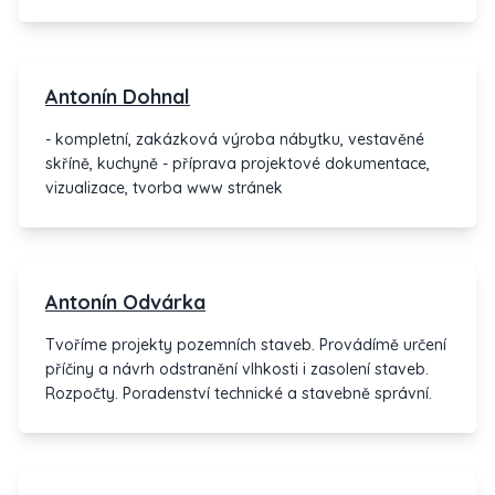
budovy a domy pro seniory. Průmyslové stavby a
technologie. Vodohospodářské stavby a technologie.
Elektrárny větrné, fotovoltaické a bioolejové. Řízení
staveb.
Antonín Dohnal
- kompletní, zakázková výroba nábytku, vestavěné
skříně, kuchyně - příprava projektové dokumentace,
vizualizace, tvorba www stránek
Antonín Odvárka
Tvoříme projekty pozemních staveb. Provádímě určení
příčiny a návrh odstranění vlhkosti i zasolení staveb.
Rozpočty. Poradenství technické a stavebně správní.