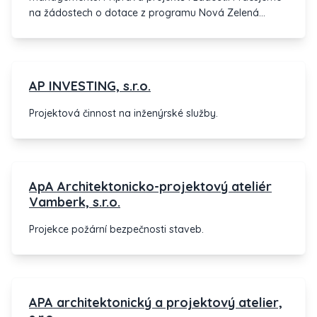
na žádostech o dotace z programu Nová Zelená
úsporám 2015 a nabízíme kompletní služby spojené s
čerpáním Dotací z EU především OPŽP, IROP a OPPIK
CZECH INVEST. Podrobné informace naleznete na
našich stránkách www.agenergy.cz
AP INVESTING, s.r.o.
Projektová činnost na inženýrské služby.
ApA Architektonicko-projektový ateliér
Vamberk, s.r.o.
Projekce požární bezpečnosti staveb.
APA architektonický a projektový atelier,