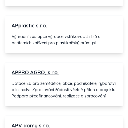
APplastic s.r.o.
Výhradní zástupce výrobce vstřikovacích lisů a
periferních zařízení pro plastikářský průmysl.
APPRO AGRO, s.r.o.
Dotace EU pro zemědělce, obce, podnikatele, rybářství
a lesnictví. Zpracování žádostí včetně příloh a projektu.
Podpora předfinancování, realizace a zpracování
žádostí o proplacení. Zajištění výběrových řízení a
realizace staveb.
APV domy s.r.o.