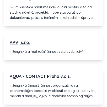
Svým klientům nabízíme individuální přístup a to od
studií a návrhů, projektů, hrubé stavby až po
dokončovací práce s terénními a zahradními úpravami.
Oborem naší činnosti je stavba a rekonstrukce
rodinných domů, bytové domy a průmyslové objekty.
Nabízíme stavbu na klíč či dle Vašich požadavků
pouze dílčí řešení stavby. Provádíme veškeré stavební
APV, s.r.o.
práce, řemesla a dodávky hmot. Pečlivě sledujeme
vývoj ve stavebnictví (stavební materiály, stavební
Inženýrská a realizační činnost ve stavebnictví.
chemie či technologické postupy prací), a proto
můžeme zákazníkovi nabídnout kvalitní i nestandardní
postupy a úkony při řešení neobvyklých stavebních
problémů.
AQUA - CONTACT Praha v.o.s.
Inženýrská činnost, činnost organizačních a
ekonomických poradců (v oblasti ekologie), testování,
měření a analýzy, vývoj a dodávka technologických
celků a zařízení, info.