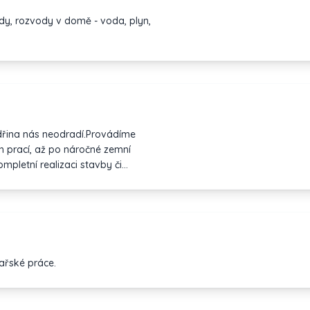
ody, rozvody v domě - voda, plyn,
 dřina nás neodradí.Provádíme
h prací, až po náročné zemní
mpletní realizaci stavby či
 inženýrských sítí a jejich
tížností.
ařské práce.