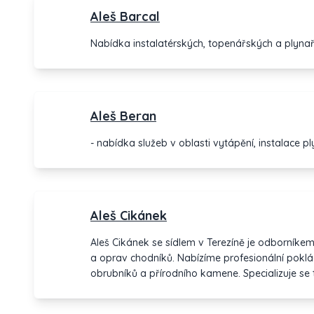
Aleš Barcal
Nabídka instalatérských, topenářských a plynař
Aleš Beran
- nabídka služeb v oblasti vytápění, instalace p
Aleš Cikánek
Aleš Cikánek se sídlem v Terezíně je odborníkem
a oprav chodníků. Nabízíme profesionální pokl
obrubníků a přírodního kamene. Specializuje se také na výkopy, pokládku
inženýrských sítí, zemní protlaky a stavby opěr
zednické, výkopové, obkladačské a bourací prá