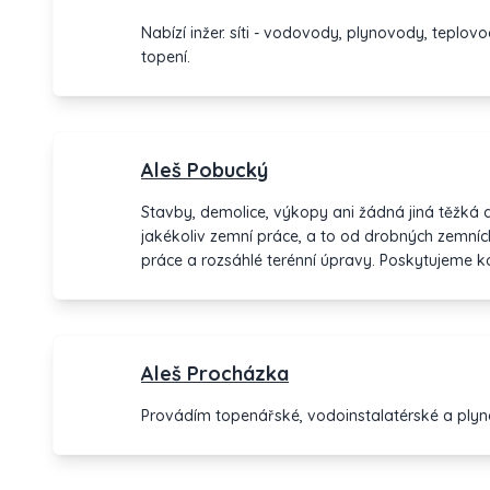
Nabízí inžer. síti - vodovody, plynovody, teplov
topení.
Aleš Pobucký
Stavby, demolice, výkopy ani žádná jiná těžká
jakékoliv zemní práce, a to od drobných zemníc
práce a rozsáhlé terénní úpravy. Poskytujeme ko
rekonstrukci domů a budov. Zajistíme také stavbu
přípojek.Realizujeme demoliční práce různých ob
Aleš Procházka
Provádím topenářské, vodoinstalatérské a plyn