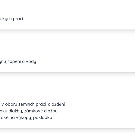
ských prací.
lynu, topení a vody
 v oboru zemních prací, dláždění
ádku dlažby, zámkové dlažby,
ných zdí. Dále nabízíme služby
ce.