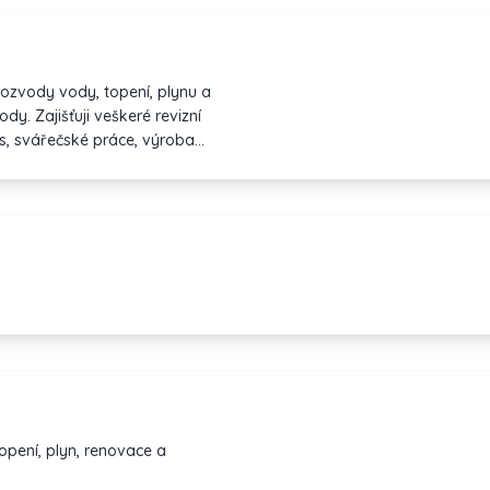
rozvody vody, topení, plynu a
dy. Zajišťuji veškeré revizní
rs, svářečské práce, výroba
opení, plyn, renovace a