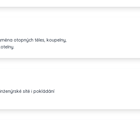
ýměna otopných těles, koupelny,
otelny.
nženýrské sítě i pokládání