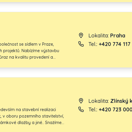
ému týmu nabízíme našim klientům
 stavební projekty.
Lokalita:
Praha
Tel.:
+420 774 117
olečnost se sídlem v Praze,
ích projektů. Nabízíme výstavbu
raz na kvalitu provedení a
od základové desky po hrubou
nálnímu týmu a individuálnímu
nejvyšší standardy a představy
Lokalita:
Zlínský 
Tel.:
+420 723 000
devším na stavební realizaci
, v oboru pozemního stavitelství,
zámkové dlažby a jiné.. Snažíme
pokojili a naplnili nejen