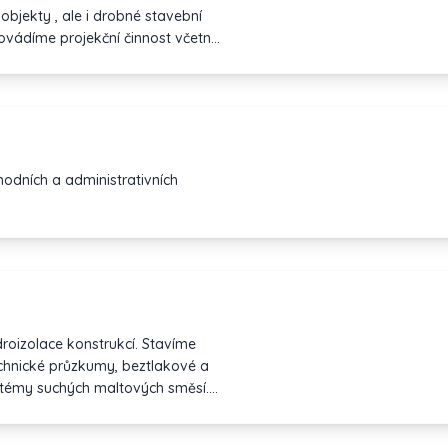
bjekty , ale i drobné stavební
rovádíme projekční činnost včetně
ouhlasy , či stavební povolení.
skání dotačních titulů - ze
odních a administrativních
roizolace konstrukcí. Stavíme
echnické průzkumy, beztlakové a
stémy suchých maltových směsí.