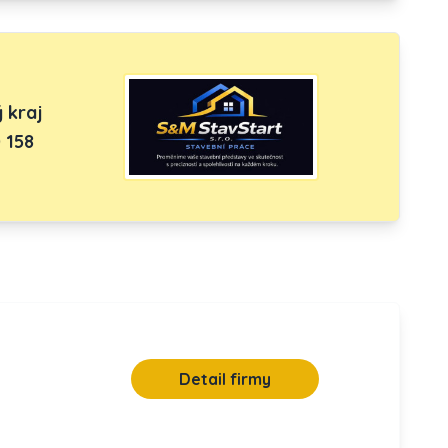
 kraj
 158
Detail firmy