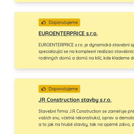
domů. Díky profesionálnímu přístupu a zkušen
spolehlivost, kvalitu a efektivní řešení pro jejich
Doporučujeme
EUROENTERPRICE s.r.o.
EUROENTERPRICE s.r.o. je dynamická stavební sp
specializující se na komplexní realizaci stavebn
rodinných domů a domů na klíč, kde klademe dů
spokojenost klienta. Naše služby zahrnují vše 
stavbu a moderní fasády. Díky našemu profesio
přístupu zajišťujeme, že každý projekt splňuje 
zákazníků.
Doporučujeme
JR Construction stavby s.r.o.
Stavební firma J.R Construction se zaměřuje pře
vašich snu, včetně rekonstrukcí, oprav a demolic
a to jak na hrubé stavby, tak na opěrné zdivo, 
se vynaložit maximální úsilí a energii, abychom us