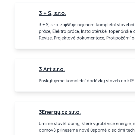
3 + S, s.r.o.
3 + S, s.r.o. zajišťuje nejenom kompletní stavební
práce, Elektro práce, Instalatérské, topenářské
Revize, Projektové dokumentace, Protipožární o
3 Art s.r.o.
Poskytujeme kompletní dodávky staveb na klíč.
3Energy.cz s.r.o.
Umíme stavět domy, které vyrobí více energie, než sam
domovů přineseme nové úsporné a solární techn