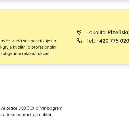
sti v oblasti stavebnictví.
Lokalita:
Plzeňský
Tel.:
+420 775 020
lavče, která se specializuje na
ytuje kvalitní a profesionální
se zabýváme rekonstrukcemi
it jejich vzhled a funkčnost.
ádíme jak opravy, tak kompletní
ních služeb provádíme také
tní a trvanlivé výstavby domů a
ádět zemní práce, jako je
o. je spolehlivým partnerem, který
ů a dosáhnout jejich spokojenosti
opové práce JCB 3CX a minibagrem
 a také bourací, demoliční,