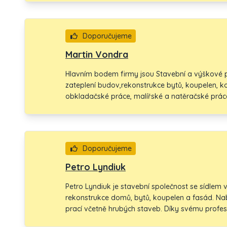
požadavky, ale i potřeby a očekávání našich zák
nakupují naše produkty či služby.
Doporučujeme
Martin Vondra
Hlavním bodem firmy jsou Stavební a výškové pr
zateplení budov,rekonstrukce bytů, koupelen, k
obkladačské práce, malířské a natěračské prác
sádrokartony, vnitřní a vnější omítky.
Doporučujeme
Petro Lyndiuk
Petro Lyndiuk je stavební společnost se sídlem v 
rekonstrukce domů, bytů, koupelen a fasád. Nab
prací včetně hrubých staveb. Díky svému profe
řemeslníkům poskytuje kvalitní služby, které uspok