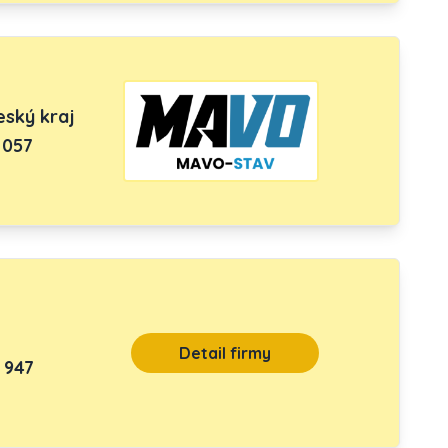
ský kraj
 057
Detail firmy
 947