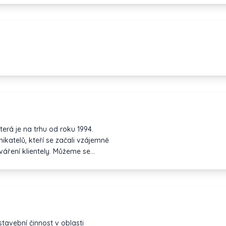
erá je na trhu od roku 1994.
katelů, kteří se začali vzájemně
váření klientely. Můžeme se
ním přístupem k zákazníkovi. Naší
a interiérové řešení prostor
tavební činnost v oblasti