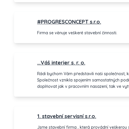
#PROGRESCONCEPT s.r.o.
Firma se věnuje veškeré stavební činnosti.
...Váš interier s. r. o.
Rádi bychom Vám představili naši společnost, kt
Společnost vznikla spojením samostatných podni
doplňovat jak v pracovním nasazení, tak ve vyt
zaručit svými letitými zkušenostmi a individuál
snahou je odvést kvalitní a profesionální práci. Obecně se můžeme představit
jako stavební společnost, která se specializuje n
obchodních, kancelářských i bytových.
1. stavební servisní s.r.o.
Jsme stavební firma , která provádní veškerou s