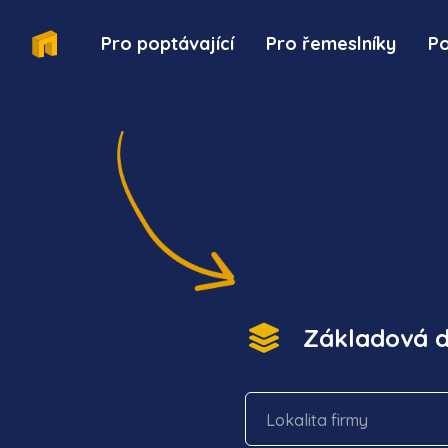
Pro poptávající
Pro řemeslníky
P
Základová 