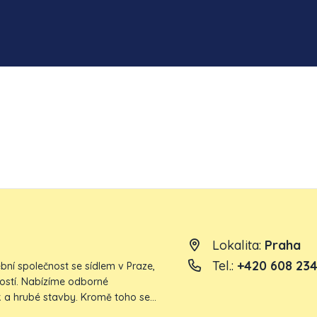
Lokalita:
Praha
Tel.:
+420 608 234
bní společnost se sídlem v Praze,
nností. Nabízíme odborné
 a hrubé stavby. Kromě toho se
a komplexní výstavbě nových