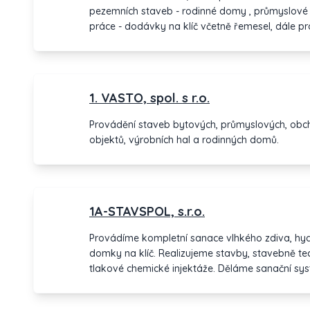
pezemních staveb - rodinné domy , průmyslové o
práce - dodávky na klíč včetně řemesel, dále p
zajištění podkladů ve správním řízení - územní s
Jsme registrování jako odborní dodavatelé pro zí
státního fondu životního prostředí.
1. VASTO, spol. s r.o.
Provádění staveb bytových, průmyslových, obch
objektů, výrobních hal a rodinných domů.
1A-STAVSPOL, s.r.o.
Provádíme kompletní sanace vlhkého zdiva, hyd
domky na klíč. Realizujeme stavby, stavebně t
tlakové chemické injektáže. Děláme sanační sy
Projektová činnost.