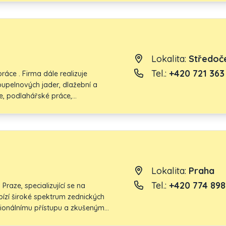
azníků, kteří využívají nebo
Lokalita:
Středoče
Tel.:
+420 721 363
áce . Firma dále realizuje
oupelnových jader, dlažební a
e, podlahářské práce,
Lokalita:
Praha
Tel.:
+420 774 898
Praze, specializující se na
ízí široké spektrum zednických
sionálnímu přístupu a zkušeným
ojí i ty nejnáročnější klienty.