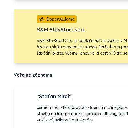
Petro Lyndiuk je zárukou spolehlivosti a precizno
Doporučujeme
S&M StavStart s.r.o.
S&M StavStart s.r.o. je společností se sídlem v Mi
širokou škálu stavebních služeb. Naše firma posk
fasádní práce, včetně renovací a oprav. Dále 
budov a domů, kde jsme schopni obnovit a vylepš
Střechy jsou také součástí naší expertise, prov
výměny střešních krytin. V rámci našich staveb
Veřejné záznamy
novostavby, protože se specializujeme na kvali
ostatních budov. Kromě toho jsme schopni prov
vykopávání a terénní úpravy. S&M StavStart s.r.
"Štefan Mital"
se snaží plně uspokojit potřeby našich zákazník
s výslednou prací.
Jsme firma, která provádí strojní a ruční výk
stavby na klíč, pokládka zámkové dlažby, obrub
vyklízecí, úklidové a jiné práce.