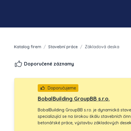
Katalog firem
/
Stavební práce
/
Základová deska
Doporučené záznamy
Doporučujeme
BobalBuilding GroupBB s.r.o.
BobalBuilding GroupBB s.r.o. je dynamická stave
specializující se na širokou škálu stavebních či
betonářské práce, výstavbu základových desek
věnujeme také rekonstrukcím rodinných domů 