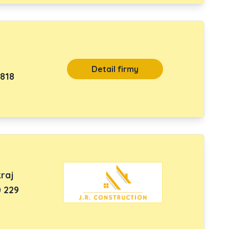
Detail firmy
 818
kraj
 229