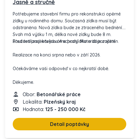
Jasně a stručně
Potřebujeme stavební firmu pro rekonstrukci opěrné
zídky u rodinného domu. Současná zídka musí být
odstraněna. Nová zídka bude ze ztraceného bednění.
Svah má výšku 1 m, délka nové zídky bude 8 m.
Součástí projektu jsou 4 schody. Materiál je zajištěn.
Před realizací očekáváme prohlídku a doporučení.
Realizace na konci srpna nebo v září 2026.
Očekáváme vaši odpověď v co nejkratší době.
Děkujeme.
Obor:
Betonářské práce
Lokalita:
Plzeňský kraj
Hodnota:
125 - 250 000 Kč
Detail poptávky