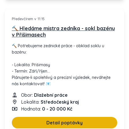
Předevčírem v 11:15
🔨 Hledáme mistra zedníka - sokl bazénu
v Přišimasech
🔨 Potřebujeme zednické práce - obklad soklu u
bazénu:
- Lokalita: Přišimasy
- Termín: Září/říjen
Plánujete-li spolehlivý a precizní výsledek, neváhejte
nás kontaktovat! 📧
Obor:
Dlažební práce
Lokalita:
Středočeský kraj
Hodnota:
0 - 20 000 Kč
Detail poptávky