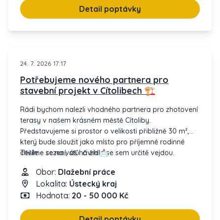
– Délka: 33 bm
Detail poptávky
– Výška: 2200 mm
– Tloušťka: cca 30 cm
– Jílovitý podklad
📍 Místo: Jihlava
24. 7. 2026 17:17
🗓️ Termín: 8-9/2026
Potřebujeme nového partnera pro
stavební projekt v Cítolibech 🏗️
Pokud máte zkušenosti a chuť se do toho pustit,
kontaktujte nás!
Rádi bychom nalezli vhodného partnera pro zhotovení
terasy v našem krásném městě Cítoliby.
Těšíme se na vaše nabídky.
Představujeme si prostor o velikosti přibližně 30 m²,
který bude sloužit jako místo pro příjemné rodinné
chvíle – sezení, stůl či židle se sem určitě vejdou.
Těšíme se na váš návrh 📩
Obor:
Dlažební práce
Termín realizace necháváme na dohodě, chceme však,
Lokalita:
Ústecký kraj
abychom měli dostatek času na plánování.
Hodnota:
20 - 50 000 Kč
Pokud se Vám naše poptávka líbí, budeme rádi, když
se nám ozvete.
Detail poptávky