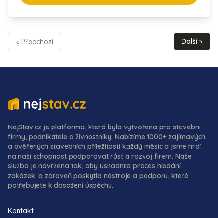
Další »
« Předchozí
NejStav.cz je platforma, která byla vytvořena pro stavební
firmy, podnikatele a živnostníky. Nabízíme 1000+ zajímavých
a ověřených stavebních příležitostí každý měsíc a jsme hrdí
na naši schopnost podporovat růst a rozvoj firem. Naše
služba je navržena tak, aby usnadnila proces hledání
zakázek, a zároveň poskytla nástroje a podporu, které
potřebujete k dosažení úspěchu.
Kontakt