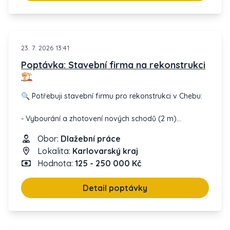
23. 7. 2026 13:41
Poptávka: Stavební firma na rekonstrukci
🏗️
🔍 Potřebuji stavební firmu pro rekonstrukci v Chebu:
- Vybourání a zhotovení nových schodů (2 m)
- Pokládka nové terasy (20 m²)
Obor:
Dlažební práce
- Kompletní dodávka materiálu.
Lokalita:
Karlovarský kraj
Hodnota:
125 - 250 000 Kč
📅 Termín: 2027, přesné datum dle dohody.
Vaše nabídky mi pomohou začít!
Detail poptávky