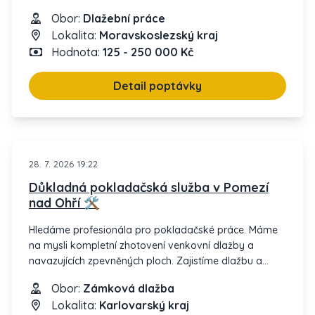
Obor:
Dlažební práce
Lokalita:
Moravskoslezský kraj
Hodnota:
125 - 250 000 Kč
Detail poptávky
28. 7. 2026 19:22
Důkladná pokladačská služba v Pomezí
nad Ohří 🛠️
Hledáme profesionála pro pokladačské práce. Máme
na mysli kompletní zhotovení venkovní dlažby a
navazujících zpevněných ploch. Zajistíme dlažbu a
obrubníky, ostatní komponenty necháme na vašich
Obor:
Zámková dlažba
schopnostech a odbornosti. Součástí projektu jsou i
Lokalita:
Karlovarský kraj
zemní práce spolu s pokládkou zámkové dlažby.