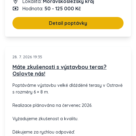
Lokalita:
Moravskoslezský kraj
Chci vybudovat dlážděnou terasu pro venkovní
Hodnota:
50 - 125 000 Kč
posezení. Potřebuji spolehlivého dodavatele s
odborností. Pokud máte zájem pomoci proměnit mou
představu v realitu, ozvěte se! ☎️
Detail poptávky
Děkuji a těším se na naši dohodu!
28. 7. 2026 19:35
Máte zkušenosti s výstavbou teras?
Oslovte nás!
Poptáváme výstavbu velké dlážděné terasy v Ostravě
s rozměry 6 × 8 m.
Realizace plánována na červenec 2026.
Vyžadujeme zkušenost a kvalitu.
Děkujeme za rychlou odpověď.