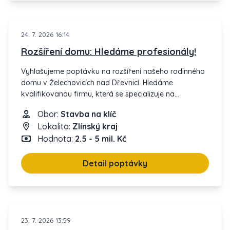
24. 7. 2026 16:14
Rozšíření domu: Hledáme profesionály!
Vyhlašujeme poptávku na rozšíření našeho rodinného
domu v Želechovicích nad Dřevnicí. Hledáme
kvalifikovanou firmu, která se specializuje na
přístavby a rekonstrukce.
Obor:
Stavba na klíč
Lokalita:
Zlínský kraj
Projekt vyžaduje zkušenosti s adaptací stávajících
Hodnota:
2.5 - 5 mil. Kč
stavebních prvků, s cílem dosáhnout prostornějších a
modernějších dispozic.
Detail poptávky
Plánujeme zahájit stavbu do konce tohoto roku,
abychom minimalizovali narušení běžného provozu
domácnosti. Nabízíme možnost dlouhodobé
spolupráce na dalších úpravách a údržbě.
23. 7. 2026 13:59
Máte-li zájem, ozvěte se co nejdříve s nabídkou a