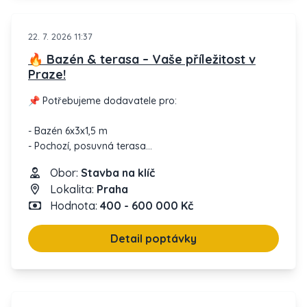
22. 7. 2026 11:37
🔥 Bazén & terasa – Vaše příležitost v
Praze!
📌 Potřebujeme dodavatele pro:
- Bazén 6x3x1,5 m
- Pochozí, posuvná terasa
- Skrytá šachta pod terasou
Obor:
Stavba na klíč
- Lokalita: Praha
Lokalita:
Praha
Hodnota:
400 - 600 000 Kč
💡 Když máte zkušenosti s bazény a posuvnými
systémy – tato nabídka je pro vás! Termín: Co nejdříve,
až bude společný projekt hotov.
Detail poptávky
Dejte nám vědět, pokud vás tento projekt zaujal.
Děkujeme a těšíme se na spolupráci!