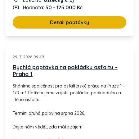
Lokalita:
Ústecký kraj
Odpovězte prosím co nejdříve.
Hodnota:
50 - 125 000 Kč
Detail poptávky
29. 7. 2026 09:49
Rychlá poptávka na pokládku asfaltu –
Praha 1
Sháníme společnost pro asfaltérské práce na Praze 1 –
170 m². Potřebujeme zajistit pokládku podkladního a
litého asfaltu.
Termín: druhá polovina srpna 2026.
Dejte nám vědět, zda máte zájem!