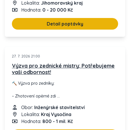
Lokalita:
Jihomoravský kraj
Hodnota:
0 - 20 000 Kč
Detail poptávky
27. 7. 2026 21:00
Výzva pro zednické mistry: Potřebujeme
vaši odbornost!
🔨 Výzva pro zedníky:
– Zhotovení opěrné zdi
– Zajištění pozemku a komunikace
Obor:
Inženýrské stavitelství
– Materiály: beton, piloty, ztracené bednění
Lokalita:
Kraj Vysočina
Hodnota:
800 - 1 mil. Kč
Specifikace: