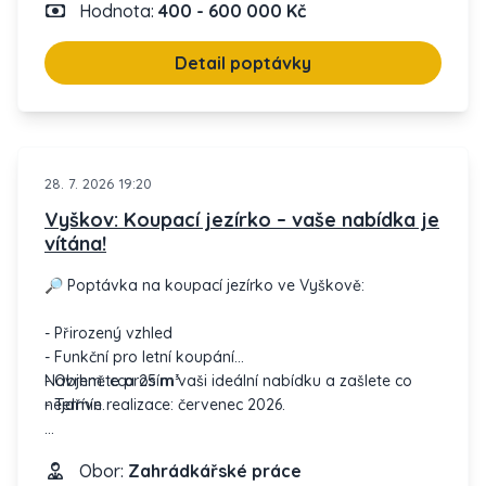
Hodnota:
400 - 600 000 Kč
Detailní plány obsahují:
- Hloubení nezapažených rýh vhodné pro naše
Detail poptávky
potřeby.
- Tvorbu kvalitního lože pod dlažbu z kameniva.
- Precizní ruční kladení zámkové dlažby.
- Pevné osazení betonových obrubníků s potřebnými
opěrami.
28. 7. 2026 19:20
Vyškov: Koupací jezírko – vaše nabídka je
Celkově se jedná o plochu 408 m² a celý projekt je
vítána!
naplánován k dokončení před koncem roku 2026.
🔎 Poptávka na koupací jezírko ve Vyškově:
Vaše odborné znalosti a cenné rady jsou zde vítány!
😊 Těšíme se na možnost spolupráce.
- Přirozený vzhled
- Funkční pro letní koupání
- Objem: cca 25 m³
Navrhněte prosím vaši ideální nabídku a zašlete co
- Termín realizace: červenec 2026.
nejdříve.
Děkuji!
Obor:
Zahrádkářské práce