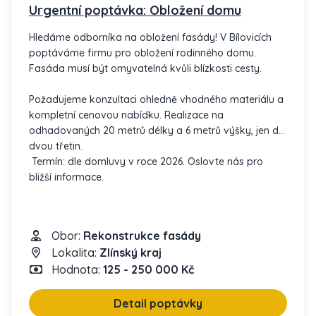
Urgentní poptávka: Obložení domu
časovým rozvržením prací.
Hledáme odborníka na obložení fasády! V Bílovicích
Těšíme se na spolupráci.
poptáváme firmu pro obložení rodinného domu.
Fasáda musí být omyvatelná kvůli blízkosti cesty.
Požadujeme konzultaci ohledně vhodného materiálu a
kompletní cenovou nabídku. Realizace na
odhadovaných 20 metrů délky a 6 metrů výšky, jen do
dvou třetin.
Termín: dle domluvy v roce 2026. Oslovte nás pro
bližší informace.
Obor:
Rekonstrukce fasády
Lokalita:
Zlínský kraj
Hodnota:
125 - 250 000 Kč
Detail poptávky