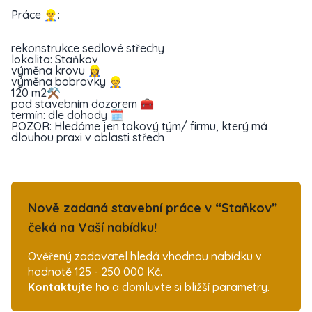
Práce 👷‍♂️:
rekonstrukce sedlové střechy
lokalita: Staňkov
výměna krovu 👷‍♀️
výměna bobrovky 👷
120 m2⚒
pod stavebním dozorem 🧰
termín: dle dohody 🗓
POZOR: Hledáme jen takový tým/ firmu, který má
dlouhou praxi v oblasti střech
Nově zadaná stavební práce v “Staňkov”
čeká na Vaší nabídku!
Ověřený zadavatel hledá vhodnou nabídku v
hodnotě 125 - 250 000 Kč.
Kontaktujte ho
a domluvte si bližší parametry.