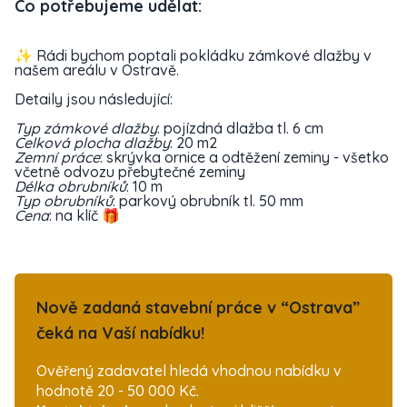
Co potřebujeme udělat:
✨ Rádi bychom poptali pokládku zámkové dlažby v
našem areálu v Ostravě.
Detaily jsou následující:
Typ zámkové dlažby
: pojízdná dlažba tl. 6 cm
Celková plocha dlažby
: 20 m2
Zemní práce
: skrývka ornice a odtěžení zeminy - všetko
včetně odvozu přebytečné zeminy
Délka obrubníků
: 10 m
Typ obrubníků
: parkový obrubník tl. 50 mm
Cena
: na klíč 🎁
Nově zadaná stavební práce v “Ostrava”
čeká na Vaší nabídku!
Ověřený zadavatel hledá vhodnou nabídku v
hodnotě 20 - 50 000 Kč.