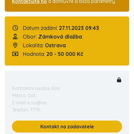
Kontaktujte ho
a domluvte si bližší parametry.
Datum zadání:
27.11.2023 09:43
Obor:
Zámková dlažba
Lokalita:
Ostrava
Hodnota:
20 - 50 000 Kč
Kontaktní osoba: Emil
Město: Ost...
E-mail: e.so@se...
Telefon: 7779...
Kontakt na zadavatele