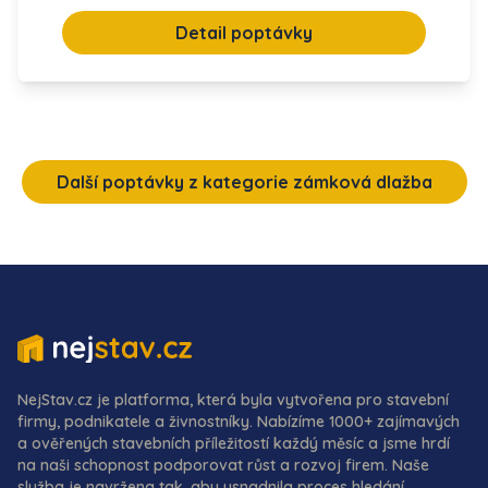
Detail poptávky
Další poptávky z kategorie zámková dlažba
NejStav.cz je platforma, která byla vytvořena pro stavební
firmy, podnikatele a živnostníky. Nabízíme 1000+ zajímavých
a ověřených stavebních příležitostí každý měsíc a jsme hrdí
na naši schopnost podporovat růst a rozvoj firem. Naše
služba je navržena tak, aby usnadnila proces hledání