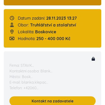
Datum zadání:
28.11.2023 13:27
Obor:
Truhlářství a stolařství
Lokalita:
Boskovice
Hodnota:
250 - 400 000 Kč
Firma: STAVK...
Kontaktní osoba: Blank...
Město: Bosk...
E-mail: blanka.klepac...
Telefon: +42060...
Kontakt na zadavatele