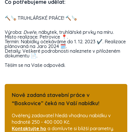
Co potřebujeme udělat:
🔨🪚 TRUHLÁŘSKÉ PRÁCE! 🔨🪚
Výroba:
Dveře
, nábytek, truhlářské prvky na míru.
Místo realizace: Petrovice 📍.
Termín: Nabídky očekáváme do 1. 12. 2023 ✔️. Realizace
plánovaná na Jaro 2024 🗓️.
Detaily: Veškeré podrobnosti naleznete v přiloženém
dokumentu 📄.
Těším se na Vaše odpovědi.
Nově zadaná stavební práce v
“Boskovice” čeká na Vaší nabídku!
Ověřený zadavatel hledá vhodnou nabídku v
hodnotě 250 - 400 000 Kč.
Kontaktujte ho
a domluvte si bližší parametry.