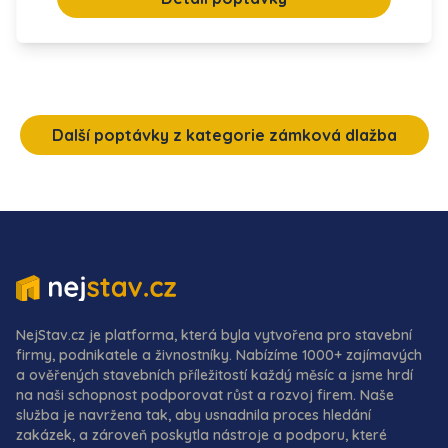
Další poptávky z kategorie zámková dlažba
NejStav.cz je platforma, která byla vytvořena pro stavební
firmy, podnikatele a živnostníky. Nabízíme 1000+ zajímavých
a ověřených stavebních příležitostí každý měsíc a jsme hrdí
na naši schopnost podporovat růst a rozvoj firem. Naše
služba je navržena tak, aby usnadnila proces hledání
zakázek, a zároveň poskytla nástroje a podporu, které