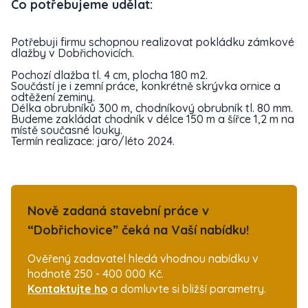
Co potřebujeme udělat:
Potřebuji firmu schopnou realizovat pokládku zámkové
dlažby v Dobřichovicích.
Pochozí dlažba tl. 4 cm, plocha 180 m2.
Součástí je i zemní práce, konkrétně skrývka ornice a
odtěžení zeminy.
Délka obrubníků 300 m, chodníkový obrubník tl. 80 mm.
Budeme zakládat chodník v délce 150 m a šířce 1,2 m na
místě současné louky.
Termín realizace: jaro/léto 2024.
Nově zadaná stavební práce v
“Dobřichovice” čeká na Vaší nabídku!
Ověřený zadavatel hledá vhodnou nabídku v
hodnotě 250 - 400 000 Kč.
Kontaktujte ho
a domluvte si bližší parametry.