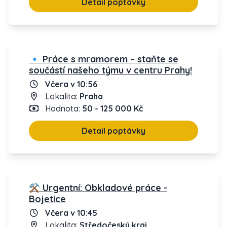
Detail poptávky
🔹 Práce s mramorem – staňte se
součástí našeho týmu v centru Prahy!
Včera v 10:56
Lokalita:
Praha
Hodnota:
50 - 125 000 Kč
Detail poptávky
⚒️ Urgentní: Obkladové práce -
Bojetice
Včera v 10:45
Lokalita:
Středočeský kraj