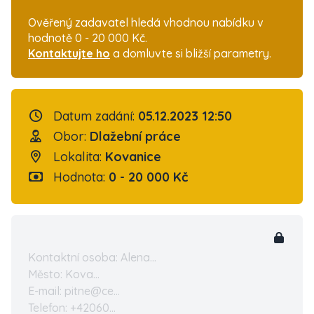
Ověřený zadavatel hledá vhodnou nabídku v
hodnotě 0 - 20 000 Kč.
Kontaktujte ho
a domluvte si bližší parametry.
Datum zadání:
05.12.2023 12:50
Obor:
Dlažební práce
Lokalita:
Kovanice
Hodnota:
0 - 20 000 Kč
Kontaktní osoba: Alena...
Město: Kova...
E-mail: pitne@ce...
Telefon: +42060...