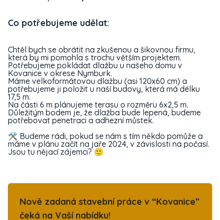
Co potřebujeme udělat:
Chtěl bych se obrátit na zkušenou a šikovnou firmu,
která by mi pomohla s trochu větším projektem.
Potřebujeme pokládat dlažbu u našeho domu v
Kovanice v okrese Nymburk.
Máme velkoformátovou dlažbu (asi 120x60 cm) a
potřebujeme ji položit u naší budovy, která má délku
17,5 m.
Na části 6 m plánujeme terasu o rozměru 6x2,5 m.
Důležitým bodem je, že dlažba bude lepená, budeme
potřebovat penetraci a adhezní můstek.
🛠️ Budeme rádi, pokud se nám s tím někdo pomůže a
máme v plánu začít na jaře 2024, v závislosti na počasí.
Jsou tu nějací zájemci? 🙂
Nově zadaná stavební práce v “Kovanice”
čeká na Vaší nabídku!