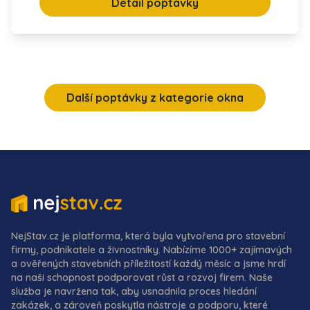
Detail poptávky
Další poptávky z kategorie okna
NejStav.cz je platforma, která byla vytvořena pro stavební
firmy, podnikatele a živnostníky. Nabízíme 1000+ zajímavých
a ověřených stavebních příležitostí každý měsíc a jsme hrdí
na naši schopnost podporovat růst a rozvoj firem. Naše
služba je navržena tak, aby usnadnila proces hledání
zakázek, a zároveň poskytla nástroje a podporu, které