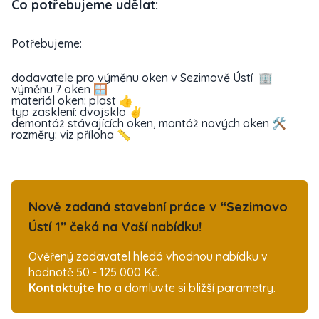
Co potřebujeme udělat:
Potřebujeme:
dodavatele pro výměnu oken v Sezimově Ústí 🏢
výměnu 7 oken 🪟
materiál oken: plast 👍
typ zasklení: dvojsklo ✌️
demontáž stávajících oken, montáž nových oken 🛠️
rozměry: viz příloha 📏
Nově zadaná stavební práce v “Sezimovo
Ústí 1” čeká na Vaší nabídku!
Ověřený zadavatel hledá vhodnou nabídku v
hodnotě 50 - 125 000 Kč.
Kontaktujte ho
a domluvte si bližší parametry.