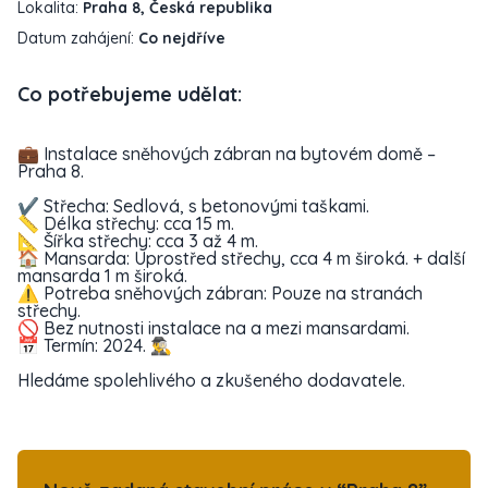
Lokalita:
Praha 8, Česká republika
Datum zahájení:
Co nejdříve
Co potřebujeme udělat:
💼 Instalace sněhových zábran na bytovém domě –
Praha 8.
✔️ Střecha: Sedlová, s betonovými taškami.
📏 Délka střechy: cca 15 m.
📐 Šířka střechy: cca 3 až 4 m.
🏠 Mansarda: Uprostřed střechy, cca 4 m široká. + další
mansarda 1 m široká.
⚠️ Potreba sněhových zábran: Pouze na stranách
střechy.
🚫 Bez nutnosti instalace na a mezi mansardami.
📅 Termín: 2024. 🕵️‍♂️
Hledáme spolehlivého a zkušeného dodavatele.