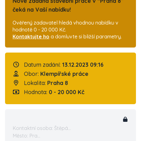
Nově zadaná stavební práce v “Praha 8”
čeká na Vaší nabídku!
Ověřený zadavatel hledá vhodnou nabídku v
hodnotě 0 - 20 000 Kč.
Kontaktujte ho
a domluvte si bližší parametry.
Datum zadání:
13.12.2023 09:16
Obor:
Klempířské práce
Lokalita:
Praha 8
Hodnota:
0 - 20 000 Kč
Kontaktní osoba: Štěpá...
Město: Pra...