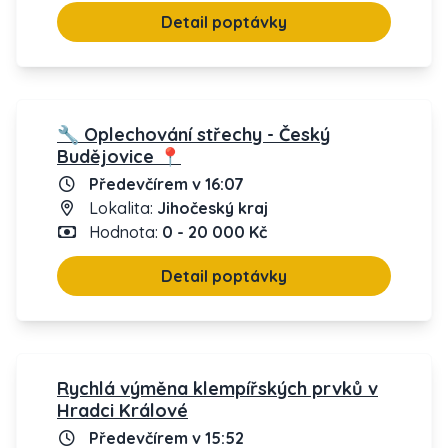
Detail poptávky
🔧 Oplechování střechy - Český
Budějovice 📍
Předevčírem v 16:07
Lokalita:
Jihočeský kraj
Hodnota:
0 - 20 000 Kč
Detail poptávky
Rychlá výměna klempířských prvků v
Hradci Králové
Předevčírem v 15:52