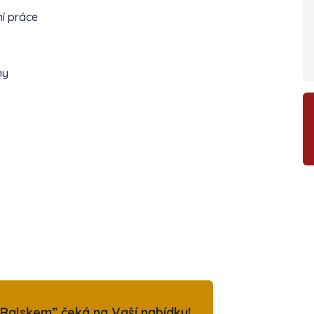
ní práce
ny
Ralskem” čeká na Vaší nabídku!