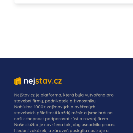
NejStav.cz je platforma, která byla vytvořena pro
stavební firmy, podnikatele a živnostníky.
Nabízíme 1000+ zajímavých a ověřených
stavebních příležitostí každý měsíc a jsme hrdí na
naši schopnost podporovat růst a rozvoj firem.
Naše služba je navržena tak, aby usnadnila proces
hledání zakázek, a zároveň poskytla nástroje a