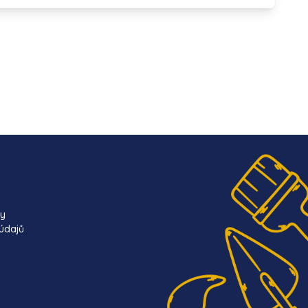
ky
údajů