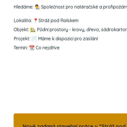
Hledáme: 👨‍🎨 Společnost pro natěračské a profipožár
Lokalita: 📍Stráž pod Ralskem
Objekt: 🏡 Půdní prostory - krovy, dřevo, sádrokarto
Projekt: 📄 Máme k dispozici pro zaslání
Termín: 📆 Co nejdříve
Nově zadaná stavební práce v “Stráž pod 