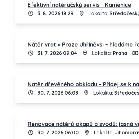
Efektivní natěračský servis - Kamenice
3. 8. 2026 18:29
Lokalita:
Středočeský
Nátěr vrat v Praze Uhříněvsi – hledáme ře
31. 7. 2026 09:04
Lokalita:
Praha
Natěr dřevěného obkladu – Přidej se k n
30. 7. 2026 06:03
Lokalita:
Středočes
Renovace nátěrů okapů a svodů: jasná v
30. 7. 2026 06:00
Lokalita:
Jihomorav