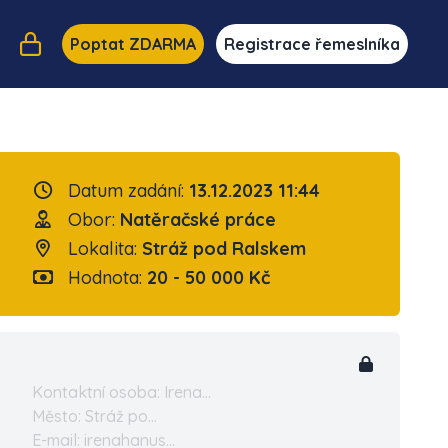
Poptat ZDARMA
Registrace řemeslníka
Datum zadání:
13.12.2023 11:44
Obor:
Natěračské práce
Lokalita:
Stráž pod Ralskem
Hodnota:
20 - 50 000 Kč
Kontaktní osoba: Irena...
Město: Stráž po...
E-mail: irenahanus...