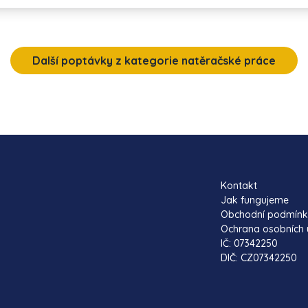
Další poptávky z kategorie natěračské práce
Kontakt
Jak fungujeme
Obchodní podmín
Ochrana osobních 
IČ: 07342250
DIČ: CZ07342250