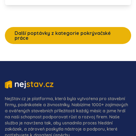
Další poptávky z kategorie pokrývačské
práce
NejStav.cz je platforma, která byla vytvořena pro stavební
firmy, podnikatele a živnostníky. Nabízíme 1000+ zajímavých
a ověřených stavebních příležitostí každý měsíc a jsme hrdí
na naši schopnost podporovat růst a rozvoj firem. Naše
služba je navržena tak, aby usnadnila proces hledání
zakázek, a zároveň poskytla nástroje a podporu, které
potřebujete k dosažení úspěchu.