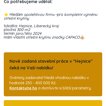
Co potřebujeme udělat:
⭐ Hledám
spolehlivou firmu
-pro
kompletní výměnu
střešní krytiny
lokalita:
Hejnice, Liberecký kraj
plocha
300 m2
termín
jaro/léto 2024
mám vlastní
střešní krytinu značky CAPACO
👍🏼.
Nově zadaná stavební práce v “Hejnice”
čeká na Vaší nabídku!
Ověřený zadavatel hledá vhodnou nabídku v
hodnotě 250 - 400 000 Kč.
Kontaktujte ho
a domluvte si bližší parametry.