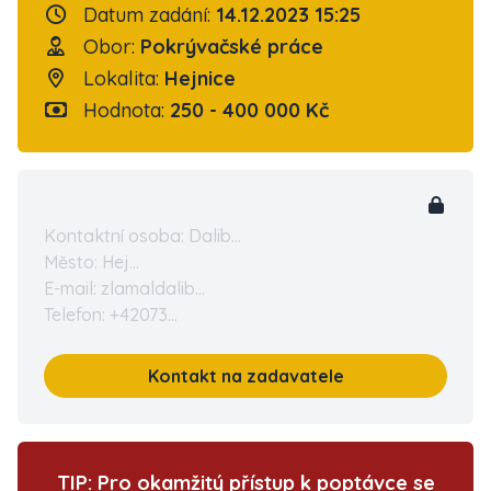
Datum zadání:
14.12.2023 15:25
Obor:
Pokrývačské práce
Lokalita:
Hejnice
Hodnota:
250 - 400 000 Kč
Kontaktní osoba: Dalib...
Město: Hej...
E-mail: zlamaldalib...
Telefon: +42073...
Kontakt na zadavatele
TIP: Pro okamžitý přístup k poptávce se