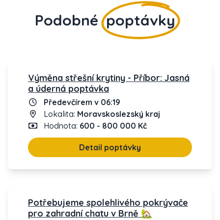
Podobné
poptávky
Výměna střešní krytiny - Příbor: Jasná
a úderná poptávka
Předevčírem v 06:19
Lokalita:
Moravskoslezský kraj
Hodnota:
600 - 800 000 Kč
Detail poptávky
Potřebujeme spolehlivého pokrývače
pro zahradní chatu v Brně 🏡