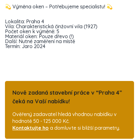
💫 Výměna oken – Potřebujeme specialistu! 💫
Lokalita: Praha 4
Vila: Charakteristická činžovní vila (1927)
Počet oken k výměně: 5
Materiál oken: Pouze dřevo (!)
Další: Nutné zaměření na místě
Termín: Jaro 2024
Nově zadaná stavební práce v “Praha 4”
čeká na Vaší nabídku!
Ověřený zadavatel hledá vhodnou nabídku v
hodnotě 50 - 125 000 Kč.
Kontaktujte ho
a domluvte si bližší parametry.