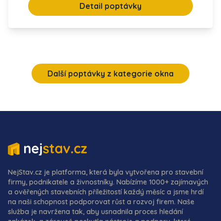
Detail poptávky
Další poptávky z kategorie okna
NejStav.cz je platforma, která byla vytvořena pro stavební
firmy, podnikatele a živnostníky. Nabízíme 1000+ zajímavých
a ověřených stavebních příležitostí každý měsíc a jsme hrdí
na naši schopnost podporovat růst a rozvoj firem. Naše
služba je navržena tak, aby usnadnila proces hledání