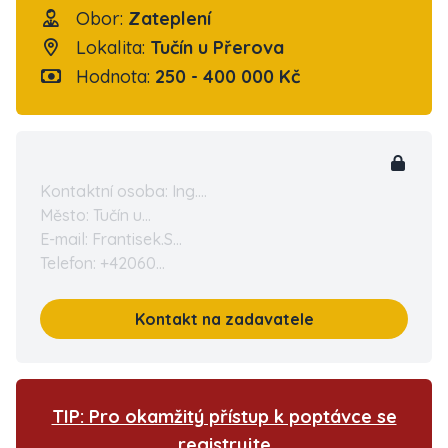
Obor:
Zateplení
Lokalita:
Tučín u Přerova
Hodnota:
250 - 400 000 Kč
Kontaktní osoba: Ing....
Město: Tučín u...
E-mail: Frantisek.S...
Telefon: +42060...
Kontakt na zadavatele
TIP: Pro okamžitý přístup k poptávce se
registrujte