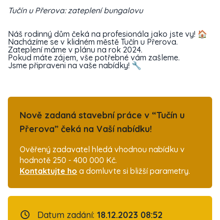
Tučín u Přerova: zateplení bungalovu
Náš rodinný dům čeká na profesionála jako jste vy! 🏠
Nacházíme se v klidném městě Tučín u Přerova.
Zateplení máme v plánu na rok 2024.
Pokud máte zájem, vše potřebné vám zašleme.
Jsme připraveni na vaše nabídky! 🔧
Nově zadaná stavební práce v “Tučín u
Přerova” čeká na Vaší nabídku!
Ověřený zadavatel hledá vhodnou nabídku v
hodnotě 250 - 400 000 Kč.
Kontaktujte ho
a domluvte si bližší parametry.
Datum zadání:
18.12.2023 08:52