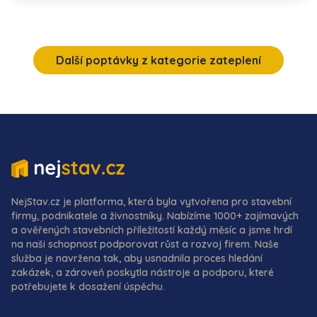
Další poptávky z kategorie zateplení
NejStav.cz je platforma, která byla vytvořena pro stavební
firmy, podnikatele a živnostníky. Nabízíme 1000+ zajímavých
a ověřených stavebních příležitostí každý měsíc a jsme hrdí
na naši schopnost podporovat růst a rozvoj firem. Naše
služba je navržena tak, aby usnadnila proces hledání
zakázek, a zároveň poskytla nástroje a podporu, které
potřebujete k dosažení úspěchu.