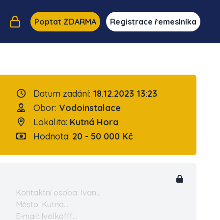
Poptat ZDARMA
Registrace řemeslníka
Datum zadání:
18.12.2023 13:23
Obor:
Vodoinstalace
Lokalita:
Kutná Hora
Hodnota:
20 - 50 000 Kč
Kontaktní osoba: Ivan...
Město: Kutná...
E-mail: Ivolkofff...