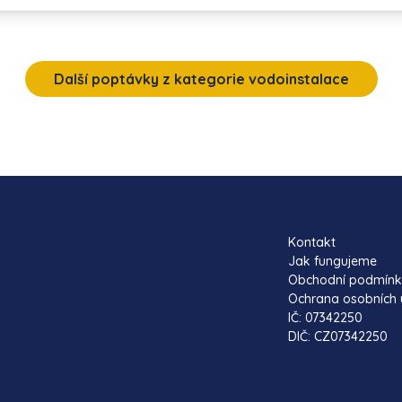
Další poptávky z kategorie vodoinstalace
Kontakt
Jak fungujeme
Obchodní podmín
Ochrana osobních 
IČ: 07342250
DIČ: CZ07342250