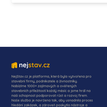
NejStav.cz je platforma, která byla vytvořena pro
stavební firmy, podnikatele a živnostníky.
Nabízíme 1000+ zajímavých a ověřených
stavebních příležitostí každý měsíc a jsme hrdí na
naši schopnost podporovat růst a rozvoj firem.
Naše služba je navržena tak, aby usnadnila proces
hledání zakázek, a zároveň poskytla nástroje a