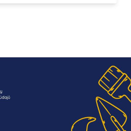
ky
údajů