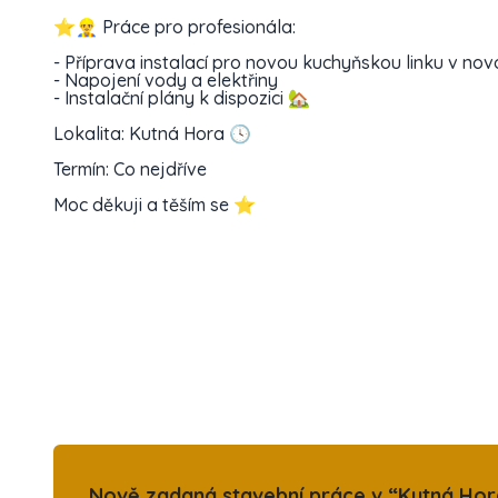
⭐️👷‍♂️ Práce pro profesionála:
- Příprava instalací pro novou kuchyňskou linku v n
- Napojení vody a elektřiny
- Instalační plány k dispozici 🏡
Lokalita: Kutná Hora 🕓
Termín: Co nejdříve
Moc děkuji a těším se ⭐️
Nově zadaná stavební práce v “Kutná Hora