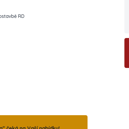
ovostavbě RD
” čeká na Vaší nabídku!