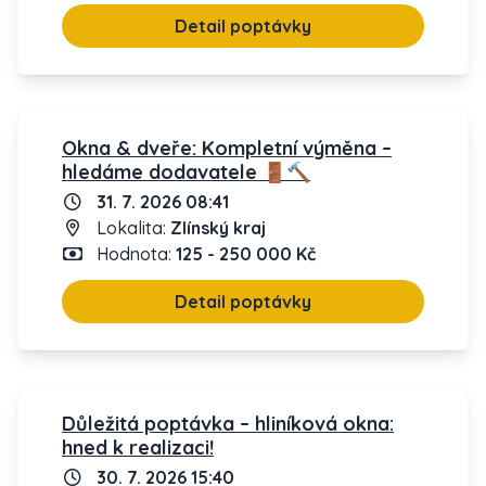
Detail poptávky
Okna & dveře: Kompletní výměna –
hledáme dodavatele 🚪🔨
31. 7. 2026 08:41
Lokalita:
Zlínský kraj
Hodnota:
125 - 250 000 Kč
Detail poptávky
Důležitá poptávka – hliníková okna:
hned k realizaci!
30. 7. 2026 15:40