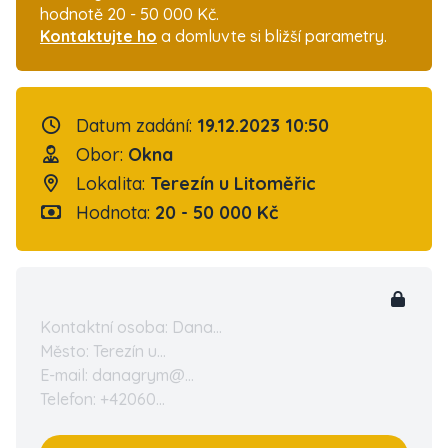
hodnotě 20 - 50 000 Kč.
Kontaktujte ho
a domluvte si bližší parametry.
Datum zadání:
19.12.2023 10:50
Obor:
Okna
Lokalita:
Terezín u Litoměřic
Hodnota:
20 - 50 000 Kč
Kontaktní osoba: Dana...
Město: Terezín u...
E-mail: danagrym@...
Telefon: +42060...