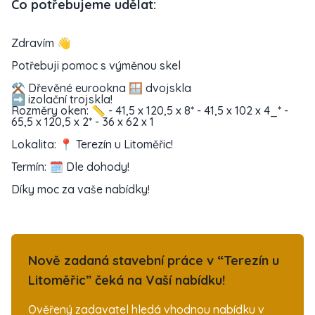
Co potřebujeme udělat:
Zdravím 👋
Potřebuji pomoc s výměnou skel
⚒️ Dřevěné eurookna 🪟 dvojskla
➡️ izolační trojskla!
Rozměry oken: 📏 - 41,5 x 120,5 x 8* - 41,5 x 102 x 4_* -
65,5 x 120,5 x 2* - 36 x 62 x 1
Lokalita: 📍 Terezín u Litoměřic!
Termín: 🗓️ Dle dohody!
Díky moc za vaše nabídky!
Nově zadaná stavební práce v “Terezín u
Litoměřic” čeká na Vaší nabídku!
Ověřený zadavatel hledá vhodnou nabídku v