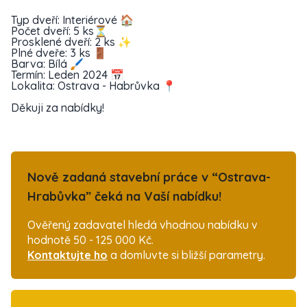
Typ dveří: Interiérové 🏠
Počet dveří: 5 ks⏳
Prosklené dveří: 2 ks ✨
Plné dveře: 3 ks 🚪
Barva: Bílá 🖌
Termín: Leden 2024 📅
Lokalita: Ostrava - Habrůvka 📍
Děkuji za nabídky!
Nově zadaná stavební práce v “Ostrava-
Hrabůvka” čeká na Vaší nabídku!
Ověřený zadavatel hledá vhodnou nabídku v
hodnotě 50 - 125 000 Kč.
Kontaktujte ho
a domluvte si bližší parametry.