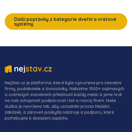
Další poptávky z kategorie dveřní a vratové
systémy
NejStav.cz je platforma, která byla vytvořena pro stavební
firmy, podnikatele a živnostníky. Nabízíme 1000+ zajímavých
a ověřených stavebních příležitostí každý měsíc a jsme hrdí
na naši schopnost podporovat růst a rozvoj firem. Naše
služba je navržena tak, aby usnadnila proces hledání
zakázek, a zároveň poskytla nástroje a podporu, které
potřebujete k dosažení úspěchu.