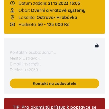
Datum zadání:
21.12.2023 13:05
Obor:
Dveřní a vratové systémy
Lokalita:
Ostrava- Hrabůvka
Hodnota:
50 - 125 000 Kč
Kontaktní osoba: Jarom...
Město: Ostrava-...
E-mail: j.svech@...
Telefon: +42060...
Kontakt na zadavatele
TIP: Pro okamžitý přístup k poptávce se