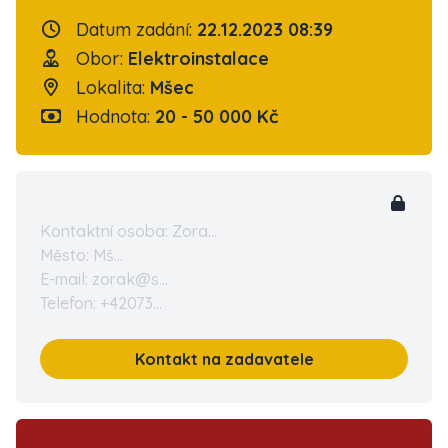
Datum zadání:
22.12.2023 08:39
Obor:
Elektroinstalace
Lokalita:
Mšec
Hodnota:
20 - 50 000 Kč
Kontaktní osoba: Zora...
Město: Mš...
E-mail: zorak@s...
Telefon: +42073...
Kontakt na zadavatele