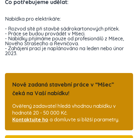
Co potřebujeme udělat:
Nabídka pro elektrikáře:
- Rozvod sítě při stavbě sádrokartonových příček.
- Práce se budou provádět v Mšeci.
- Nabídky přijímáme pouze od profesionálů z Mšece,
Nového Strašecího a Řevničova.
- Zahájení prací je naplánováno na leden nebo únor
2023.
Nově zadaná stavební práce v “Mšec”
čeká na Vaší nabídku!
Ověřený zadavatel hledá vhodnou nabídku v
hodnotě 20 - 50 000 Kč.
Kontaktujte ho
a domluvte si bližší parametry.