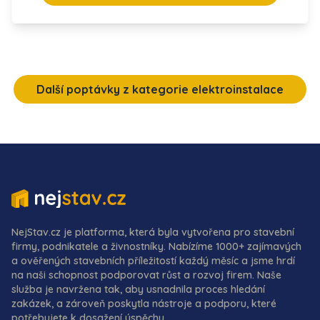
Další poptávky z kategorie elektroinstalace
NejStav.cz je platforma, která byla vytvořena pro stavební
firmy, podnikatele a živnostníky. Nabízíme 1000+ zajímavých
a ověřených stavebních příležitostí každý měsíc a jsme hrdí
na naši schopnost podporovat růst a rozvoj firem. Naše
služba je navržena tak, aby usnadnila proces hledání
zakázek, a zároveň poskytla nástroje a podporu, které
potřebujete k dosažení úspěchu.