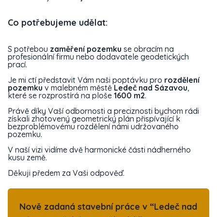
Co potřebujeme udělat:
S potřebou
zaměření pozemku
se obracím na
profesionální firmu nebo dodavatele geodetických
prací.
Je mi ctí představit Vám naši poptávku pro
rozdělení
pozemku
v malebném městě
Ledeč nad Sázavou
,
které se rozprostírá na ploše
1600 m2
.
Právě díky Vaší odbornosti a preciznosti bychom rádi
získali zhotovený geometrický plán přispívající k
bezproblémovému rozdělení námi udržovaného
pozemku.
V naší vizi vidíme dvě harmonické části nádherného
kusu země.
Děkuji předem za Vaši odpověď.
Nově zadaná stavební práce v “Ledeč nad