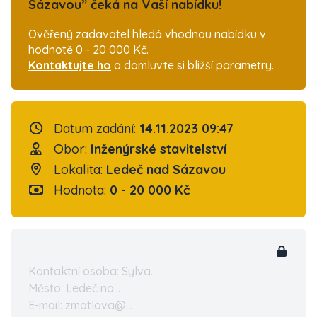
Sázavou” čeká na Vaší nabídku!
Ověřený zadavatel hledá vhodnou nabídku v
hodnotě 0 - 20 000 Kč.
Kontaktujte ho
a domluvte si bližší parametry.
Datum zadání:
14.11.2023 09:47
Obor:
Inženýrské stavitelství
Lokalita:
Ledeč nad Sázavou
Hodnota:
0 - 20 000 Kč
Kontaktní osoba: Sylva...
Město: Ledeč na...
E-mail: zmatlova@...