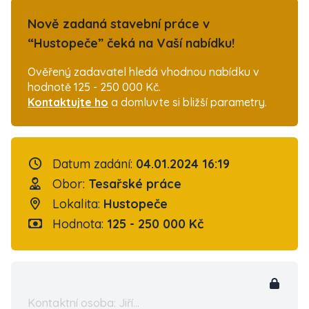
Nově zadaná stavební práce v
“Hustopeče” čeká na Vaší nabídku!
Ověřený zadavatel hledá vhodnou nabídku v
hodnotě 125 - 250 000 Kč.
Kontaktujte ho
a domluvte si bližší parametry.
Datum zadání:
04.01.2024 16:19
Obor:
Tesařské práce
Lokalita:
Hustopeče
Hodnota:
125 - 250 000 Kč
Kontaktní osoba: Jiří...