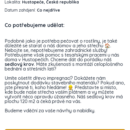
Lokalita:
Hustopeče, Česká republika
Datum zahájení:
Co nejdříve
Co potřebujeme udělat:
Podobně jako je potřeba pečovat o rostliny, je také
důležité se starat o náš domov a jeho střechu 🏠.
Nebojte se, nepotřebujeme zahradnické služby!
Potřebujeme však pomoc s tesařskými pracemi u nás
doma v Hustopečích. Chceme dát do pořádku náš
sedlový krov
. Máte zkušenosti s montáží celoplošného
bednění a střešních latí?
Umíte ošetřit dřevo impregnací? Dokážete nám
poskytnout dodávku stavebního materiálu? Pokud ano,
jste přesně ti, koho hledáme! 👷 Představte si místo,
kde bude naše střecha vaším plátnem a vy můžete
vytvořit něco opravdu úžasného. Náš sedlový krov má
plochu 120 m2 a čeká právě na vás.
Budeme vděční za vaše návrhy a nabídky.