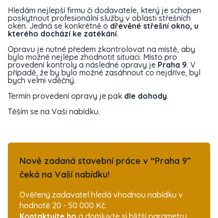
Hledám nejlepší firmu či dodavatele, který je schopen
poskytnout profesionální služby v oblasti střešních
oken. Jedná se konkrétně o
dřevěné střešní okno, u
kterého dochází ke zatékání
.
Opravu je nutné předem zkontrolovat na místě, aby
bylo možné nejlépe zhodnotit situaci. Místo pro
provedení kontroly a následné opravy je
Praha 9
. V
případě, že by bylo možné zasáhnout co nejdříve, byl
bych velmi vděčný.
Termín provedení opravy je pak
dle dohody
.
Těším se na Vaši nabídku.
Nově zadaná stavební práce v “Praha 9”
čeká na Vaší nabídku!
Ověřený zadavatel hledá vhodnou nabídku v
hodnotě 20 - 50 000 Kč.
Kontaktujte ho
a domluvte si bližší parametry.