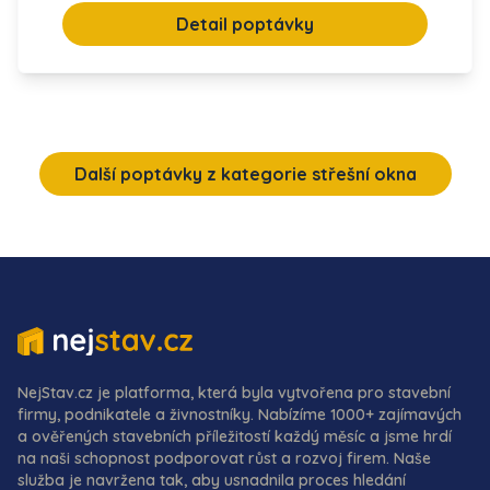
Detail poptávky
Další poptávky z kategorie střešní okna
NejStav.cz je platforma, která byla vytvořena pro stavební
firmy, podnikatele a živnostníky. Nabízíme 1000+ zajímavých
a ověřených stavebních příležitostí každý měsíc a jsme hrdí
na naši schopnost podporovat růst a rozvoj firem. Naše
služba je navržena tak, aby usnadnila proces hledání