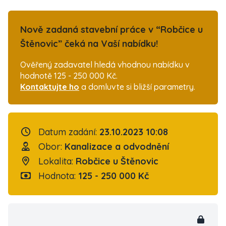
Nově zadaná stavební práce v “Robčice u
Štěnovic” čeká na Vaší nabídku!
Ověřený zadavatel hledá vhodnou nabídku v
hodnotě 125 - 250 000 Kč.
Kontaktujte ho
a domluvte si bližší parametry.
Datum zadání:
23.10.2023 10:08
Obor:
Kanalizace a odvodnění
Lokalita:
Robčice u Štěnovic
Hodnota:
125 - 250 000 Kč