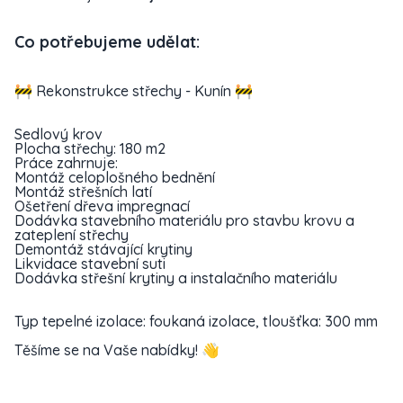
Co potřebujeme udělat:
🚧 Rekonstrukce střechy - Kunín 🚧
Sedlový krov
Plocha střechy: 180 m2
Práce zahrnuje:
Montáž celoplošného bednění
Montáž střešních latí
Ošetření dřeva impregnací
Dodávka stavebního materiálu pro stavbu krovu a
zateplení střechy
Demontáž stávající krytiny
Likvidace stavební suti
Dodávka střešní krytiny a instalačního materiálu
Typ tepelné izolace: foukaná izolace, tloušťka: 300 mm
Těšíme se na Vaše nabídky! 👋