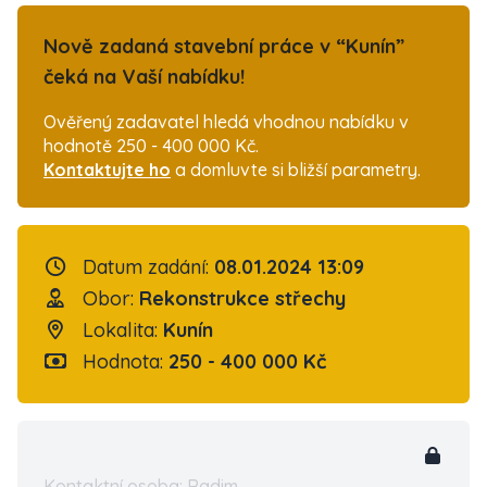
Nově zadaná stavební práce v “Kunín”
čeká na Vaší nabídku!
Ověřený zadavatel hledá vhodnou nabídku v
hodnotě 250 - 400 000 Kč.
Kontaktujte ho
a domluvte si bližší parametry.
Datum zadání:
08.01.2024 13:09
Obor:
Rekonstrukce střechy
Lokalita:
Kunín
Hodnota:
250 - 400 000 Kč
Kontaktní osoba: Radim...