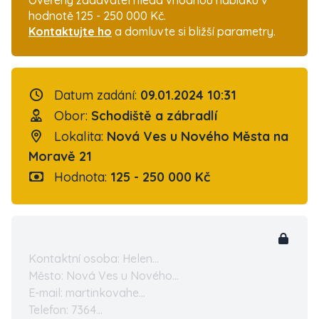
Ověřený zadavatel hledá vhodnou nabídku v
hodnotě 125 - 250 000 Kč.
Kontaktujte ho
a domluvte si bližší parametry.
Datum zadání:
09.01.2024 10:31
Obor:
Schodiště a zábradlí
Lokalita:
Nová Ves u Nového Města na
Moravě 21
Hodnota:
125 - 250 000 Kč
Kontaktní osoba: Helen...
Město: Nová Ves u Nového...
E-mail: martinkovahe...
Telefon: 7364...