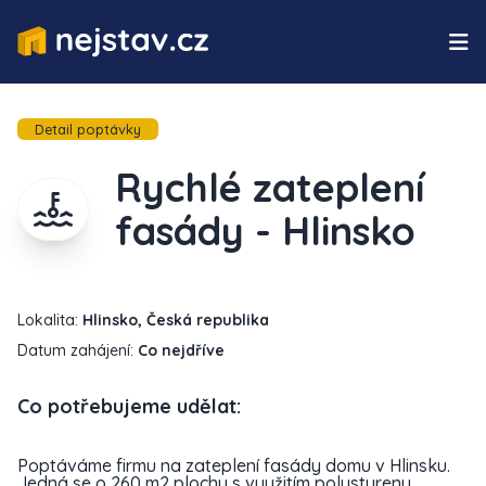
Detail poptávky
Rychlé zateplení
fasády - Hlinsko
Lokalita:
Hlinsko, Česká republika
Datum zahájení:
Co nejdříve
Co potřebujeme udělat:
Poptáváme firmu na zateplení fasády domu v Hlinsku.
Jedná se o 260 m2 plochy s využitím polystyrenu