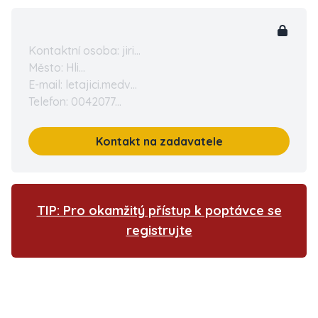
Kontaktní osoba: jiri...
Město: Hli...
E-mail: letajici.medv...
Telefon: 0042077...
Kontakt na zadavatele
TIP: Pro okamžitý přístup k poptávce se
registrujte