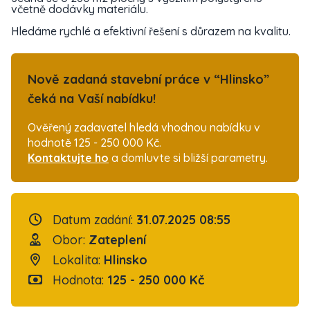
včetně dodávky materiálu.
Hledáme rychlé a efektivní řešení s důrazem na kvalitu.
Nově zadaná stavební práce v “Hlinsko”
čeká na Vaší nabídku!
Ověřený zadavatel hledá vhodnou nabídku v
hodnotě 125 - 250 000 Kč.
Kontaktujte ho
a domluvte si bližší parametry.
Datum zadání:
31.07.2025 08:55
Obor:
Zateplení
Lokalita:
Hlinsko
Hodnota:
125 - 250 000 Kč