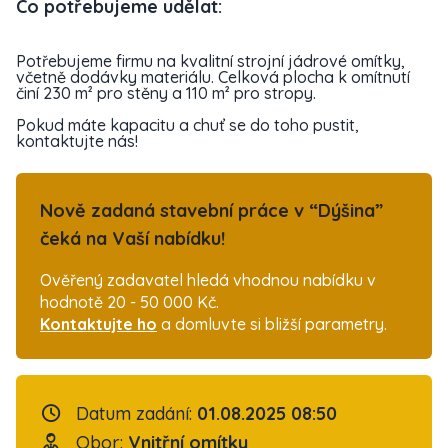
Co potřebujeme udělat:
Potřebujeme firmu na kvalitní strojní jádrové omítky,
včetně dodávky materiálu. Celková plocha k omítnutí
činí 230 m² pro stěny a 110 m² pro stropy.
Pokud máte kapacitu a chuť se do toho pustit,
kontaktujte nás!
Nově zadaná stavební práce v “Dýšina”
čeká na Vaší nabídku!
Ověřený zadavatel hledá vhodnou nabídku v
hodnotě 20 - 50 000 Kč.
Kontaktujte ho
a domluvte si bližší parametry.
Datum zadání:
01.08.2025 08:50
Obor:
Vnitřní omítky