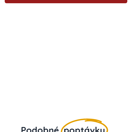
Podobné
poptávky