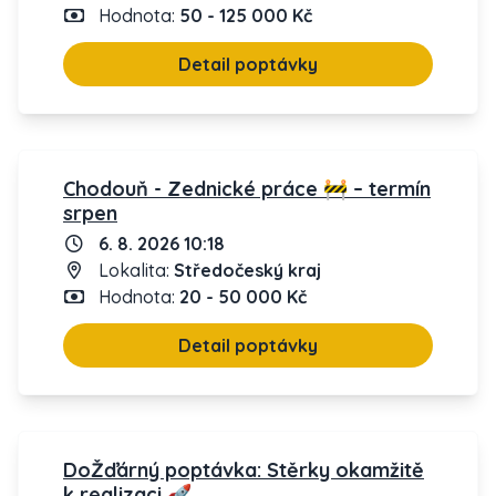
Hodnota:
50 - 125 000 Kč
Detail poptávky
Chodouň - Zednické práce 🚧 – termín
srpen
6. 8. 2026 10:18
Lokalita:
Středočeský kraj
Hodnota:
20 - 50 000 Kč
Detail poptávky
DoŽďárný poptávka: Stěrky okamžitě
k realizaci 🚀