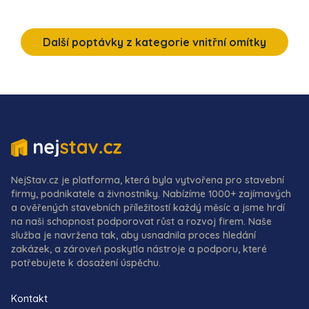
Další poptávky z kategorie vnitřní omítky
NejStav.cz je platforma, která byla vytvořena pro stavební
firmy, podnikatele a živnostníky. Nabízíme 1000+ zajímavých
a ověřených stavebních příležitostí každý měsíc a jsme hrdí
na naši schopnost podporovat růst a rozvoj firem. Naše
služba je navržena tak, aby usnadnila proces hledání
zakázek, a zároveň poskytla nástroje a podporu, které
potřebujete k dosažení úspěchu.
Kontakt