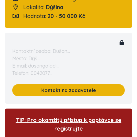
Lokalita:
Dýšina
Hodnota:
20 - 50 000 Kč
Kontaktní osoba: Dušan...
Město: Dýš...
E-mail: dusangaladi...
Telefon: 0042077...
Kontakt na zadavatele
TIP: Pro okamžitý přístup k poptávce se
registrujte