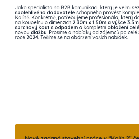
Jako specialista na B2B komunikaci, který je velmi 
spolehlivého dodavatele
schopného provést komple
Kolíně. Konkrétně, potřebujeme profesionála, který d
na koupelnu o dimenzích
2.30m x 1.50m a výšce 3.5m
sprchový kout s odpadem
a kompletní
obložení cel
novou
dlažbu
. Prosíme o nabídky od zájemců po celé S
roce
2024
. Těšíme se na obdržení vašich nabídek.
Nově zadaná stavební práce v “Kolín 2” če