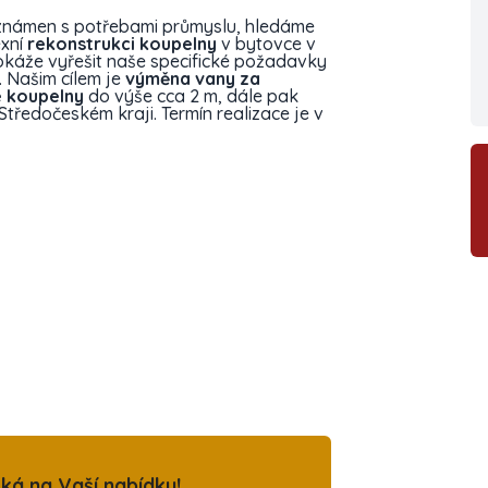
seznámen s potřebami průmyslu, hledáme
xní
rekonstrukci koupelny
v bytovce v
okáže vyřešit naše specifické požadavky
. Našim cílem je
výměna vany za
é koupelny
do výše cca 2 m, dále pak
tředočeském kraji. Termín realizace je v
ká na Vaší nabídku!