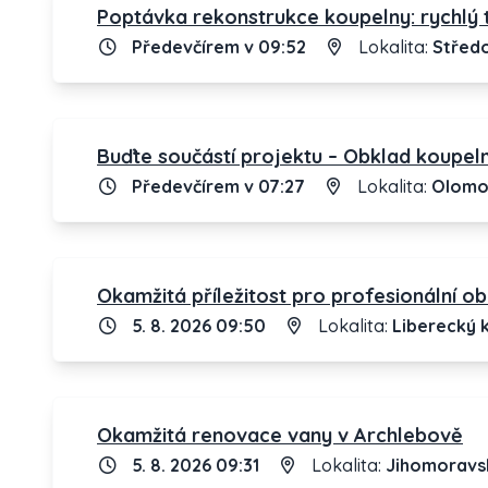
Poptávka rekonstrukce koupelny: rychlý 
Předevčírem v 09:52
Lokalita:
Středo
Buďte součástí projektu – Obklad koupel
Předevčírem v 07:27
Lokalita:
Olomo
Okamžitá příležitost pro profesionální o
5. 8. 2026 09:50
Lokalita:
Liberecký k
Okamžitá renovace vany v Archlebově
5. 8. 2026 09:31
Lokalita:
Jihomoravsk