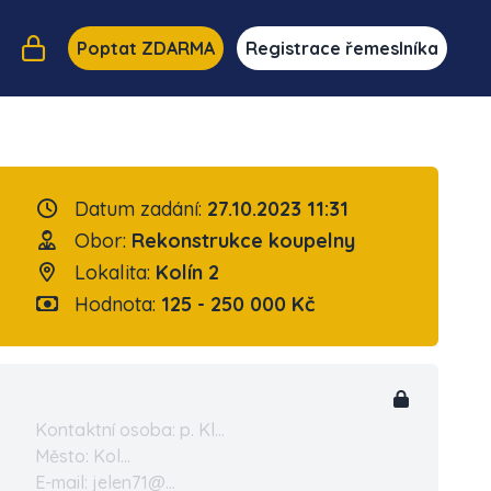
Poptat ZDARMA
Registrace řemeslníka
Datum zadání:
27.10.2023 11:31
Obor:
Rekonstrukce koupelny
Lokalita:
Kolín 2
Hodnota:
125 - 250 000 Kč
Kontaktní osoba: p. Kl...
Město: Kol...
E-mail: jelen71@...