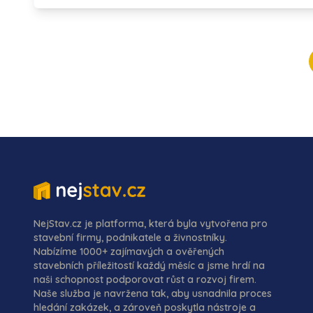
NejStav.cz je platforma, která byla vytvořena pro
stavební firmy, podnikatele a živnostníky.
Nabízíme 1000+ zajímavých a ověřených
stavebních příležitostí každý měsíc a jsme hrdí na
naši schopnost podporovat růst a rozvoj firem.
Naše služba je navržena tak, aby usnadnila proces
hledání zakázek, a zároveň poskytla nástroje a