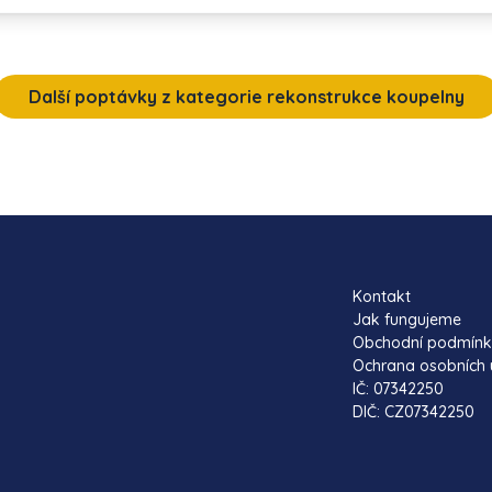
Další poptávky z kategorie rekonstrukce koupelny
Kontakt
Jak fungujeme
Obchodní podmín
Ochrana osobních 
IČ: 07342250
DIČ: CZ07342250