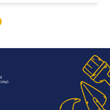
ky
údajů