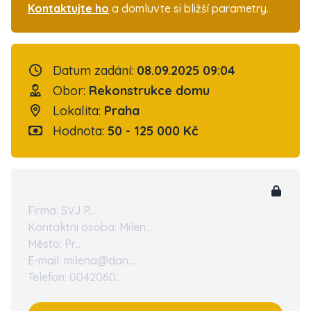
Kontaktujte ho
a domluvte si bližší parametry.
Datum zadání:
08.09.2025 09:04
Obor:
Rekonstrukce domu
Lokalita:
Praha
Hodnota:
50 - 125 000 Kč
Firma: SVJ P...
Kontaktní osoba: Milen...
Město: Pr...
E-mail: milena@dan...
Telefon: 0042060...