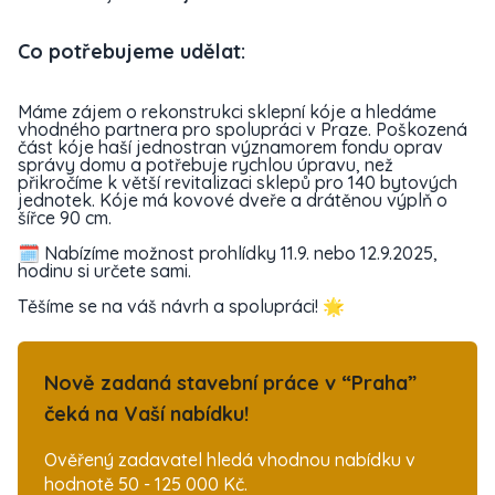
Co potřebujeme udělat:
Máme zájem o rekonstrukci sklepní kóje a hledáme
vhodného partnera pro spolupráci v Praze. Poškozená
část kóje haší jednostran významorem fondu oprav
správy domu a potřebuje rychlou úpravu, než
přikročíme k větší revitalizaci sklepů pro 140 bytových
jednotek. Kóje má kovové dveře a drátěnou výplň o
šířce 90 cm.
🗓 Nabízíme možnost prohlídky 11.9. nebo 12.9.2025,
hodinu si určete sami.
Těšíme se na váš návrh a spolupráci! 🌟
Nově zadaná stavební práce v “Praha”
čeká na Vaší nabídku!
Ověřený zadavatel hledá vhodnou nabídku v
hodnotě 50 - 125 000 Kč.