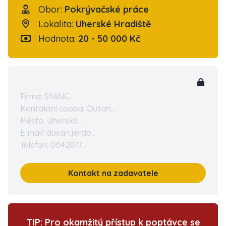
Obor:
Pokrývačské práce
Lokalita:
Uherské Hradiště
Hodnota:
20 - 50 000 Kč
Firma: SYANC...
Kontaktní osoba: Dušan...
Město: Uherské...
E-mail: dusan.jerab...
Telefon: 0042077...
Kontakt na zadavatele
TIP: Pro okamžitý přístup k poptávce se