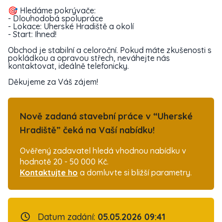
🎯 Hledáme pokrývače:
- Dlouhodobá spolupráce
- Lokace: Uherské Hradiště a okolí
- Start: Ihned!
Obchod je stabilní a celoroční. Pokud máte zkušenosti s
pokládkou a opravou střech, neváhejte nás
kontaktovat, ideálně telefonicky.
Děkujeme za Váš zájem!
Nově zadaná stavební práce v “Uherské
Hradiště” čeká na Vaší nabídku!
Ověřený zadavatel hledá vhodnou nabídku v
hodnotě 20 - 50 000 Kč.
Kontaktujte ho
a domluvte si bližší parametry.
Datum zadání:
05.05.2026 09:41