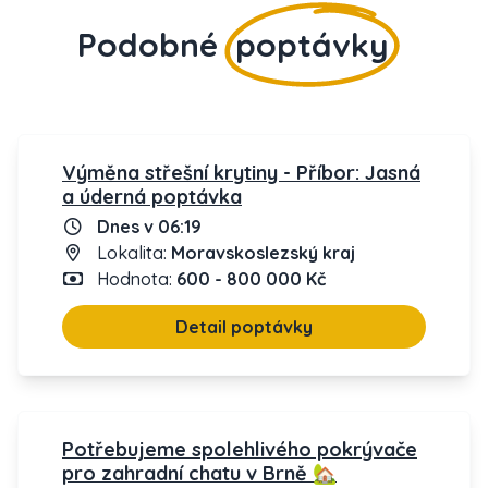
Podobné
poptávky
Výměna střešní krytiny - Příbor: Jasná
a úderná poptávka
Dnes v 06:19
Lokalita:
Moravskoslezský kraj
Hodnota:
600 - 800 000 Kč
Detail poptávky
Potřebujeme spolehlivého pokrývače
pro zahradní chatu v Brně 🏡