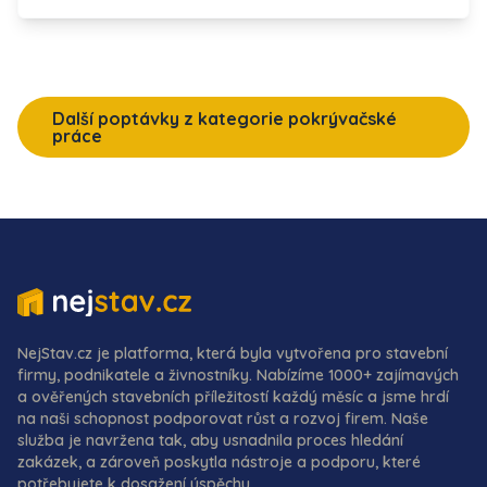
Další poptávky z kategorie pokrývačské
práce
NejStav.cz je platforma, která byla vytvořena pro stavební
firmy, podnikatele a živnostníky. Nabízíme 1000+ zajímavých
a ověřených stavebních příležitostí každý měsíc a jsme hrdí
na naši schopnost podporovat růst a rozvoj firem. Naše
služba je navržena tak, aby usnadnila proces hledání
zakázek, a zároveň poskytla nástroje a podporu, které
potřebujete k dosažení úspěchu.