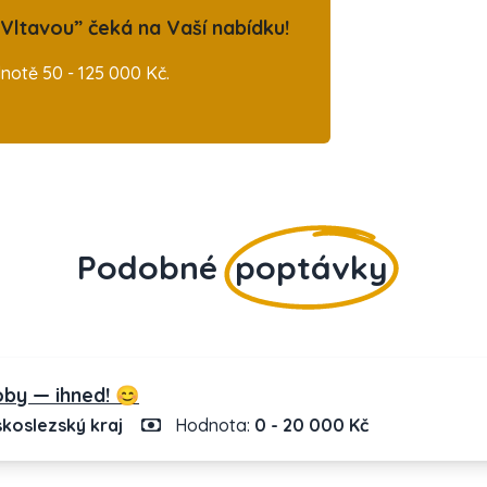
Vltavou” čeká na Vaší nabídku!
otě 50 - 125 000 Kč.
Podobné
poptávky
by — ihned! 😊
koslezský kraj
Hodnota:
0 - 20 000 Kč