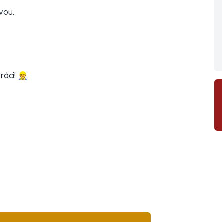
vou.
ráci! 👷