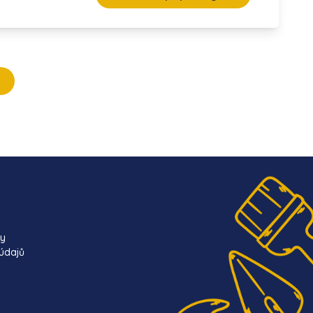
ky
údajů