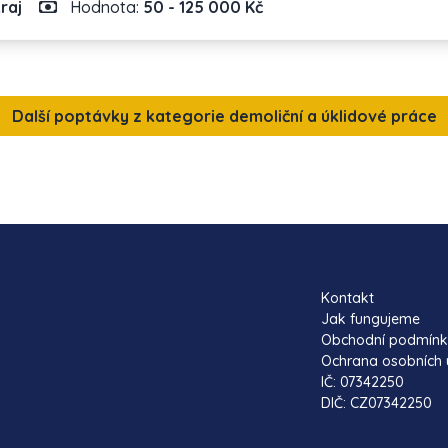
raj
Hodnota:
50 - 125 000 Kč
Další poptávky z kategorie demoliční a úklidové práce
Kontakt
Jak fungujeme
Obchodní podmín
Ochrana osobních 
IČ: 07342250
DIČ: CZ07342250