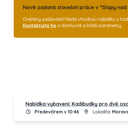
Nově zadaná stavební práce v “Slapy nad 
Ověřený zadavatel hledá vhodnou nabídku v hodn
Kontaktujte ho
a domluvte si bližší parametry.
Nabídka vybavení: Kadibudky pro dvě oso
Předevčírem v 10:46
Lokalita:
Moravs