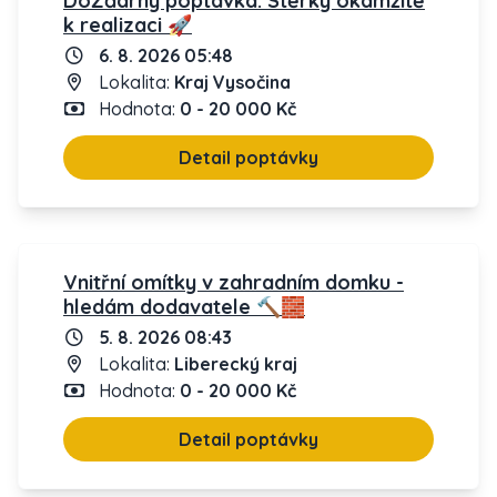
DoŽďárný poptávka: Stěrky okamžitě
k realizaci 🚀
6. 8. 2026 05:48
Lokalita:
Kraj Vysočina
Hodnota:
0 - 20 000 Kč
Detail poptávky
Vnitřní omítky v zahradním domku -
hledám dodavatele 🔨🧱
5. 8. 2026 08:43
Lokalita:
Liberecký kraj
Hodnota:
0 - 20 000 Kč
Detail poptávky