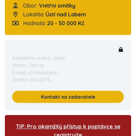
Obor:
Vnitřní omítky
Lokalita:
Ústí nad Labem
Hodnota:
20 - 50 000 Kč
Kontaktní osoba: Josef...
Město: Ústí na...
E-mail: strmiskajose...
Telefon: 0042073...
Kontakt na zadavatele
TIP: Pro okamžitý přístup k poptávce se
registrujte