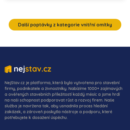
Další poptávky z kategorie vnitřní omítky
NejStav.cz je platforma, která byla vytvořena pro stavební
firmy, podnikatele a živnostníky. Nabízíme 1000+ zajímavých
a ověřených stavebních příležitostí každý měsíc a jsme hrdí
na naši schopnost podporovat růst a rozvoj firem. Naše
služba je navržena tak, aby usnadnila proces hledání
zakázek, a zároveň poskytla nástroje a podporu, které
potřebujete k dosažení úspěchu.