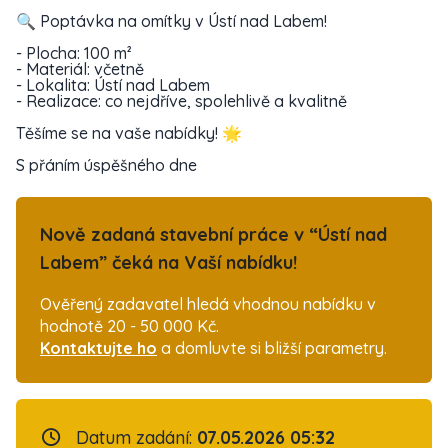
🔍 Poptávka na omítky v Ústí nad Labem!
- Plocha: 100 m²
- Materiál: včetně
- Lokalita: Ústí nad Labem
- Realizace: co nejdříve, spolehlivě a kvalitně
Těšíme se na vaše nabídky! 🌟
S přáním úspěšného dne
Nově zadaná stavební práce v “Ústí nad
Labem” čeká na Vaší nabídku!
Ověřený zadavatel hledá vhodnou nabídku v
hodnotě 20 - 50 000 Kč.
Kontaktujte ho
a domluvte si bližší parametry.
Datum zadání:
07.05.2026 05:32