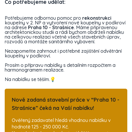
Co potřebujeme udělat:
Potřebujeme odbornou pomoc pro
rekonstrukci
koupelny v 2. NP a vytvoření nové koupelny v podkroví
na adrese
Praha 10 - Strašnice
. Máme připravenou
architektonickou studii a rádi bychom obdrželi nabídku
na celkovou realizaci včetně všech stavebních úprav,
rozvodů a montáže sanitárního vybavení.
Nezapomeňte zahrnout i potřebné zajištění odvětrání
koupelny v podkroví.
Prosím o přípravu nabídky s detailním rozpočtem a
harmonogramem realizace.
Na nabídku se těším.💡
Nově zadaná stavební práce v “Praha 10 -
Strašnice” čeká na Vaší nabídku!
Ověřený zadavatel hledá vhodnou nabídku v
hodnotě 125 - 250 000 Kč.