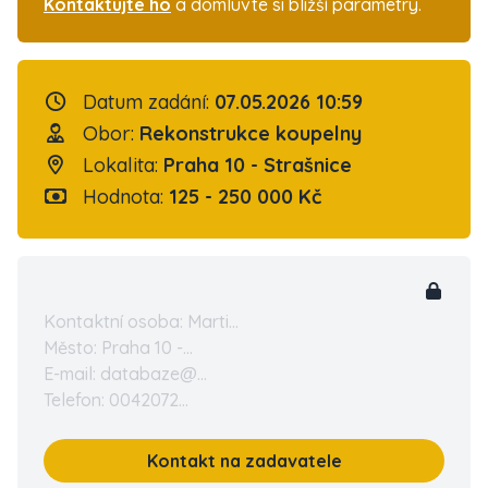
Kontaktujte ho
a domluvte si bližší parametry.
Datum zadání:
07.05.2026 10:59
Obor:
Rekonstrukce koupelny
Lokalita:
Praha 10 - Strašnice
Hodnota:
125 - 250 000 Kč
Kontaktní osoba: Marti...
Město: Praha 10 -...
E-mail: databaze@...
Telefon: 0042072...
Kontakt na zadavatele