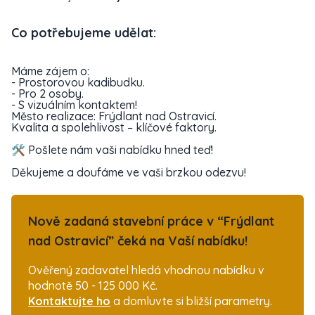
Co potřebujeme udělat:
Máme zájem o:
- Prostorovou kadibudku.
- Pro 2 osoby.
- S vizuálním kontaktem!
Město realizace: Frýdlant nad Ostravicí.
Kvalita a spolehlivost – klíčové faktory.
🛠️ Pošlete nám vaši nabídku hned teď!
Děkujeme a doufáme ve vaši brzkou odezvu!
Nově zadaná stavební práce v “Frýdlant
nad Ostravicí” čeká na Vaší nabídku!
Ověřený zadavatel hledá vhodnou nabídku v
hodnotě 50 - 125 000 Kč.
Kontaktujte ho
a domluvte si bližší parametry.