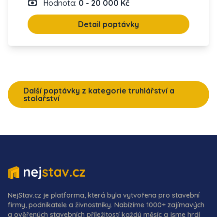
Hodnota:
0 - 20 000 Kč
Detail poptávky
Další poptávky z kategorie truhlářství a
stolařství
NejStav.cz je platforma, která byla vytvořena pro stavební
firmy, podnikatele a živnostníky. Nabízíme 1000+ zajímavých
a ověřených stavebních příležitostí každý měsíc a jsme hrdí