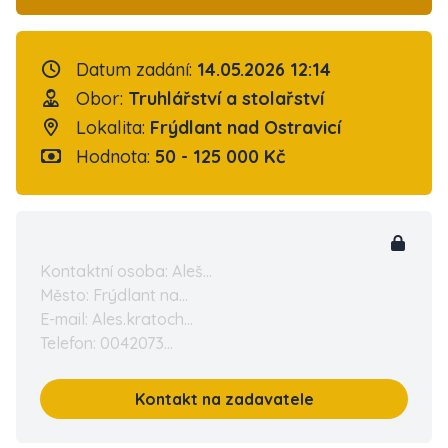
Datum zadání:
14.05.2026 12:14
Obor:
Truhlářství a stolařství
Lokalita:
Frýdlant nad Ostravicí
Hodnota:
50 - 125 000 Kč
Kontaktní osoba: Aleš...
Město: Frýdlant na...
E-mail: Ales.kratoch...
Telefon: 0042073...
Kontakt na zadavatele