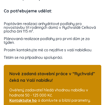
Co potřebujeme udělat:
Poptávám realizaci anhydritové podlahy pro
novostavbu tří rodinných domů v Rychvaldě Celková
plocha činí 115 m².
Plánovaná realizace podlahy pro první dům je za
týden.
Prosím kontaktujte mě co nejdříve s vaší nabídkou.
Těším se na případnou spolupráci.
Nově zadaná stavební práce v “Rychvald”
čeká na Vaší nabídku!
Ověřený zadavatel hledá vhodnou nabídku v
hodnotě 50 - 125 000 Kč.
Kontaktujte ho
a domluvte si bližší parametry.